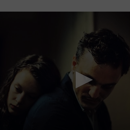
Mach mit: «Be Part of the Art»!
Engagiere dich als Kulturliebhaber:in, Kulturschaffende(r) oder