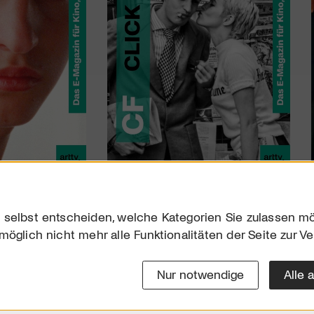
 selbst entscheiden, welche Kategorien Sie zulassen mö
möglich nicht mehr alle Funktionalitäten der Seite zur V
Downloads
Impres
Werben
Datensc
Nur notwendige
Alle 