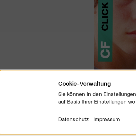
Cookie-Verwaltung
Sie können in den Einstellungen
auf Basis Ihrer Einstellungen wo
Über uns
Kontakt
Datenschutz
Impressum
© 2026 arttv.ch