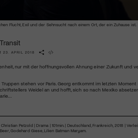
Kulturinstitution und unterstütze unsere Arbeit.
Mit deiner Mitgliedschaft erhältst du kostenlosen Zugang zu
diversen Kulturevents.
hen Flucht, Exil und der Sehnsucht nach einem Ort, der ein Zuhause ist.
Jetzt Mitglied werden
 Transit
 23. APRIL 2018
heit, nur mit der hoffnungsvollen Ahnung einer Zukunft und ve
 Truppen stehen vor Paris. Georg entkommt im letzten Moment n
Schriftstellers Weidel an und hofft, sich so nach Mexiko abset
arie…
: Christian Petzold | Drama | 101min. | Deutschland, Frankreich, 2018 | Verle
 Beer, Godehard Giese, Lilien Batman Maryam.