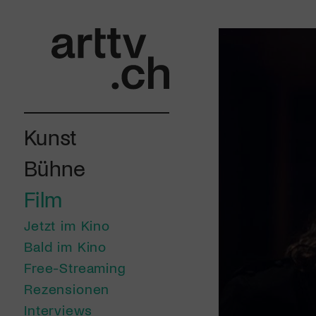
Kunst
Bühne
Film
Jetzt im Kino
Bald im Kino
Free-Streaming
Rezensionen
Interviews