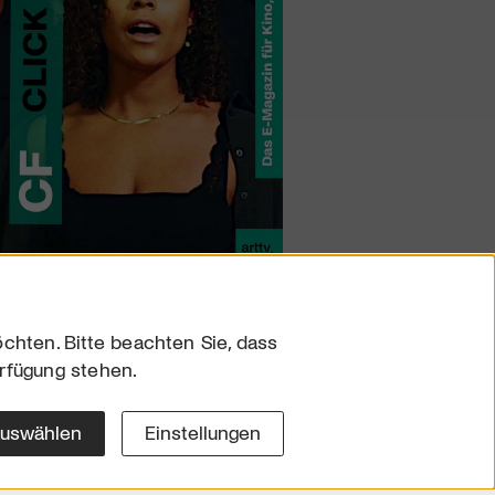
chten. Bitte beachten Sie, dass
erfügung stehen.
sum
hutz
auswählen
Einstellungen