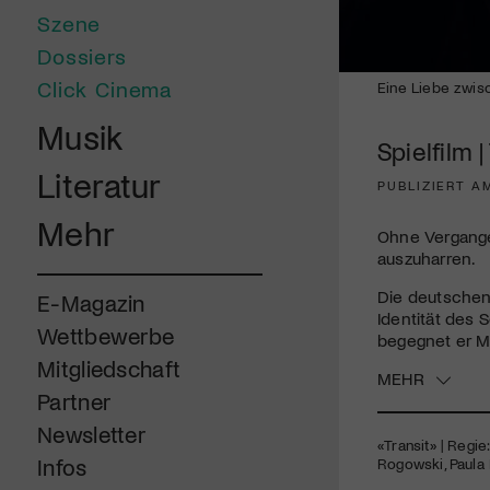
Szene
Dossiers
0
Click Cinema
Eine Liebe zwisc
seconds
of
Musik
1
Spielfilm |
minute,
46
Literatur
seconds
Volume
PUBLIZIERT AM
90%
Mehr
Ohne Vergangen
auszuharren.
Die deutschen
E-Magazin
Identität des 
Wettbewerbe
begegnet er M
Mitgliedschaft
MEHR
Partner
Newsletter
«Transit» | Regie
Infos
Rogowski, Paula