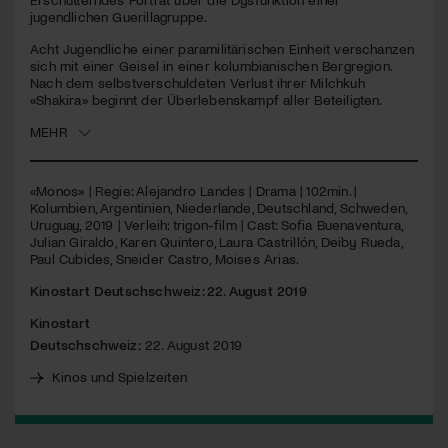
jugendlichen Guerillagruppe.
Jetzt Mitglied werden
Acht Jugendliche einer paramilitärischen Einheit verschanzen
sich mit einer Geisel in einer kolumbianischen Bergregion.
Nach dem selbstverschuldeten Verlust ihrer Milchkuh
«Shakira» beginnt der Überlebenskampf aller Beteiligten.
MEHR
«Monos» | Regie: Alejandro Landes | Drama | 102min. |
Kolumbien, Argentinien, Niederlande, Deutschland, Schweden,
Uruguay, 2019 | Verleih: trigon-film | Cast: Sofia Buenaventura,
Julian Giraldo, Karen Quintero, Laura Castrillón, Deiby Rueda,
Paul Cubides, Sneider Castro, Moises Arias.
Kinostart Deutschschweiz: 22. August 2019
Kinostart
Deutschschweiz:
22. August 2019
Kinos und Spielzeiten