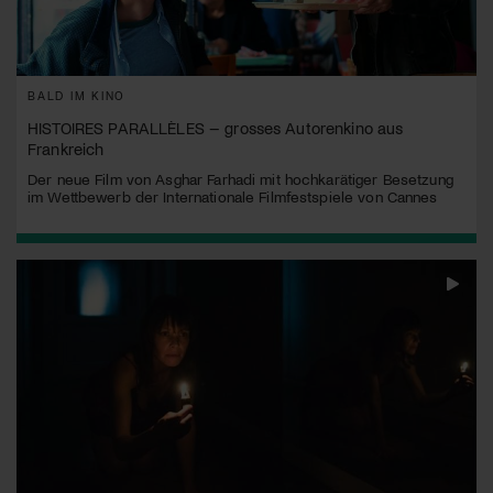
BALD IM KINO
HISTOIRES PARALLÈLES – grosses Autorenkino aus
Frankreich
Der neue Film von Asghar Farhadi mit hochkarätiger Besetzung
im Wettbewerb der Internationale Filmfestspiele von Cannes