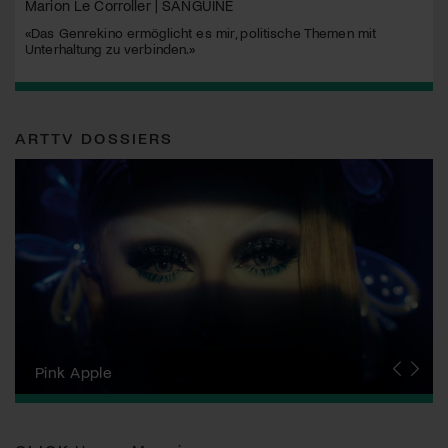
Marion Le Corroller | SANGUINE
«Das Genrekino ermöglicht es mir, politische Themen mit
Unterhaltung zu verbinden.»
ARTTV DOSSIERS
Zurich Film Festival
Pink Apple
Locarno Film Festival
Human Rights Film Festival Zurich
Yesh! Neues aus der jüdischen Filmwelt
Neuchâtel International Fantastic Film Festival
Visions du Réel
Berlinale
Solothurner Filmtage
Geneva International Film Festival