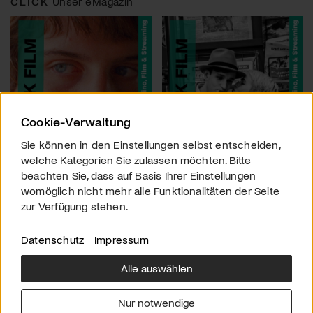
CLICK
Unser eMagazin
Cookie-Verwaltung
Sie können in den Einstellungen selbst entscheiden,
welche Kategorien Sie zulassen möchten. Bitte
beachten Sie, dass auf Basis Ihrer Einstellungen
womöglich nicht mehr alle Funktionalitäten der Seite
zur Verfügung stehen.
Datenschutz
Impressum
Alle auswählen
Über uns
Downloads
Impressum
Nur notwendige
Kontakt
Werben
Datenschutz