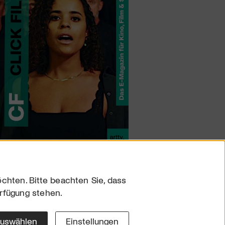
chten. Bitte beachten Sie, dass
erfügung stehen.
sum
hutz
auswählen
Einstellungen