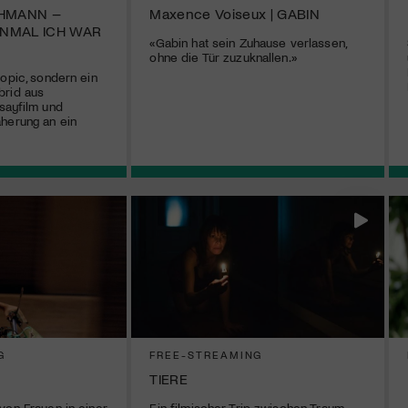
HMANN –
Maxence Voiseux | GABIN
INMAL ICH WAR
«Gabin hat sein Zuhause verlassen,
ohne die Tür zuzuknallen.»
iopic, sondern ein
brid aus
sayfilm und
herung an ein
G
FREE-STREAMING
TIERE
von Frauen in einer
Ein filmischer Trip zwischen Traum