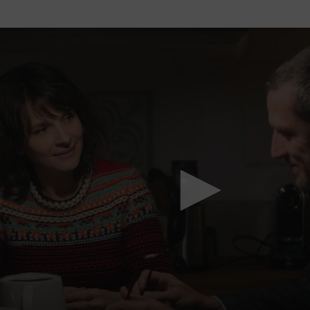
Mach mit: «Be Part of the Art»!
Engagiere dich als Kulturliebhaber:in, Kulturschaffende(r) oder