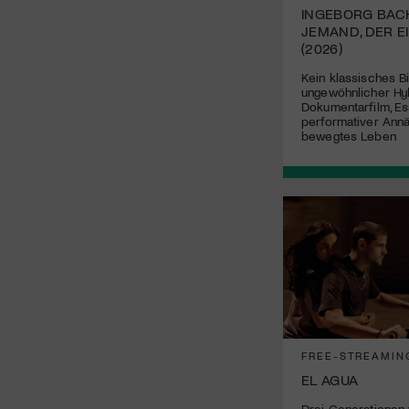
INGEBORG BAC
JEMAND, DER E
(2026)
Kein klassisches B
ungewöhnlicher Hy
Dokumentarfilm, Es
performativer Annä
bewegtes Leben
FREE-STREAMIN
EL AGUA
Drei Generationen 