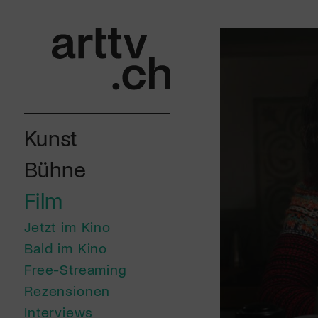
Kunst
Bühne
Film
Jetzt im Kino
Bald im Kino
Free-Streaming
Rezensionen
Interviews