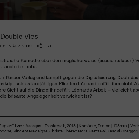
Kulturinstitution und unterstütze unsere Arbeit.
Mit deiner Mitgliedschaft erhältst du kostenlosen Zugang zu
diversen Kulturevents.
| Double Vies
Jetzt Mitglied werden
M 8. MÄRZ 2019
istreiche Komödie über den möglicherweise (aussichtslosen) Ve
er auch die Liebe.
nen Pariser Verlag und kämpft gegen die Digitalisierung. Doch das
kript seines langjährigen Klienten Léonard gefällt ihm nicht. A
e Sicht auf die Dinge: ihr gefällt Léonards Arbeit – vielleicht ab
n die brisante Angelegenheit verwickelt ist?
egie: Olivier Assayas | Frankreich, 2018 | Komödie, Drama | 108min. | Verl
Binoche, Vincent Macaigne, Christa Théret, Nora Hamzawi, Pascal Greggory