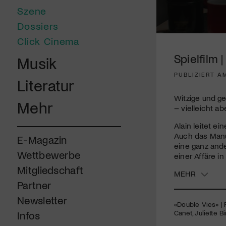
Szene
Dossiers
0
Click Cinema
seconds
of
Spielfilm 
Musik
1
minute,
PUBLIZIERT A
35
Literatur
seconds
Volume
90%
Witzige und ge
Mehr
– vielleicht ab
Alain leitet ei
Auch das Manus
E-Magazin
eine ganz ander
Wettbewerbe
einer Affäre i
Mitgliedschaft
MEHR
Partner
Newsletter
«Double Vies» | R
Canet, Juliette 
Infos