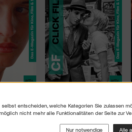
 selbst entscheiden, welche Kategorien Sie zulassen mö
möglich nicht mehr alle Funktionalitäten der Seite zur V
Downloads
Impres
Werben
Datensc
Nur notwendige
Alle 