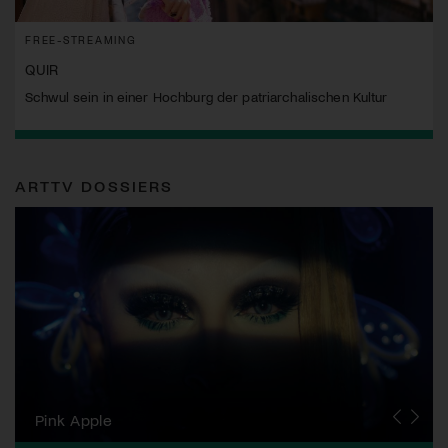
FREE-STREAMING
QUIR
Schwul sein in einer Hochburg der patriarchalischen Kultur
ARTTV DOSSIERS
Zurich Film Festival
Pink Apple
Locarno Film Festival
Human Rights Film Festival Zurich
Yesh! Neues aus der jüdischen Filmwelt
Neuchâtel International Fantastic Film Festival
Visions du Réel
Berlinale
Solothurner Filmtage
Geneva International Film Festival