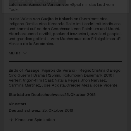
Lateinamerikanische Version von «Spiel mir das Lied vom
Tod».
Jetzt Mitglied werden
In der Wüste von Guajira in Kolumbien übernimmt eine
indigene Familie eine führende Rolle im Handel mit Marihuana
und kommt auf so den Geschmack von Reichtum und Macht.
Atemberaubend erzählt, packend inszeniert, exzellent gespielt
und grandios gefilmt – vom Macherpaar des Erfolgsfilmes «El
Abrazo de la Serpiente».
MEHR
Birds of Passage (Pájaros de Verano) | Regie: Cristina Gallego,
Ciro Guerra | Drama | 125min. | Kolumbien, Dänemark, 2018 |
Verleih: trigon-film | Cast: Natalia Reyes, Jhon Narváez,
Carmiña Martínez, José Acosta, Greider Meza, José Vicente.
Startdatum Deutschschweiz: 25. Oktober 2018
Kinostart
Deutschschweiz:
25. Oktober 2018
Kinos und Spielzeiten