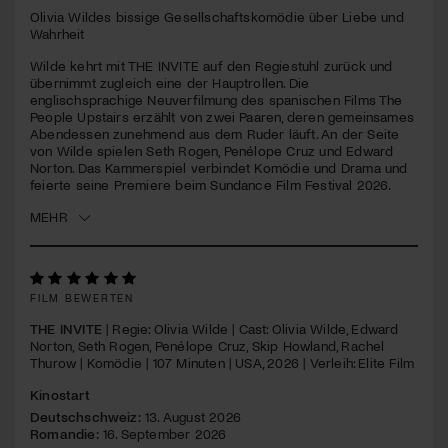
seconds
Olivia Wildes bissige Gesellschaftskomödie über Liebe und
Wahrheit
Jetzt Mitglied werden
Wilde kehrt mit THE INVITE auf den Regiestuhl zurück und
übernimmt zugleich eine der Hauptrollen. Die
englischsprachige Neuverfilmung des spanischen Films The
People Upstairs erzählt von zwei Paaren, deren gemeinsames
Abendessen zunehmend aus dem Ruder läuft. An der Seite
von Wilde spielen Seth Rogen, Penélope Cruz und Edward
Norton. Das Kammerspiel verbindet Komödie und Drama und
feierte seine Premiere beim Sundance Film Festival 2026.
MEHR
FILM BEWERTEN
THE INVITE
| Regie: Olivia Wilde | Cast: Olivia Wilde, Edward
Norton, Seth Rogen, Penélope Cruz, Skip Howland, Rachel
Thurow | Komödie | 107 Minuten | USA, 2026 | Verleih: Elite Film
Kinostart
Deutschschweiz:
13. August 2026
Romandie:
16. September 2026