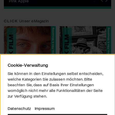
Zurich Film Festival
Pink Apple
Locarno Film Festival
Human Rights Film Festival Zurich
Yesh! Neues aus der jüdischen Filmwelt
Neuchâtel International Fantastic Film Festival
Visions du Réel
Berlinale
Solothurner Filmtage
Geneva International Film Festival
CLICK
Unser eMagazin
Cookie-Verwaltung
Sie können in den Einstellungen selbst entscheiden,
welche Kategorien Sie zulassen möchten. Bitte
beachten Sie, dass auf Basis Ihrer Einstellungen
womöglich nicht mehr alle Funktionalitäten der Seite
zur Verfügung stehen.
Datenschutz
Impressum