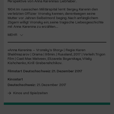
Perspektive von Anna Kareninas Liebhaber.
1904: Im russischen Militärspital lernt Sergey Karenin den
Jetzt Mitglied werden
verletzten Offizier Vronsky kennen, derentwegen seine
Mutter vor Jahren Selbstmord beging. Nach anfänglichem
Zögern willigt Vronsky ein, seine tragische Liebesgeschichte
mit Anna Karenina zu erzählen…
MEHR
«Anna Karenina – Vronsky’s Story» | Regie: Karen
Shakhnazarov | Drama | 98min. | Russland, 2017 | Verleih: Trigon
Film | Cast: Max Matveev, Elizaveta Boyarskaya, Vitaliy
Kishchenko, Kirill Grebenshchikov.
Filmstart Deutschschweiz: 21. Dezember 2017
Kinostart
Deutschschweiz:
21. Dezember 2017
Kinos und Spielzeiten