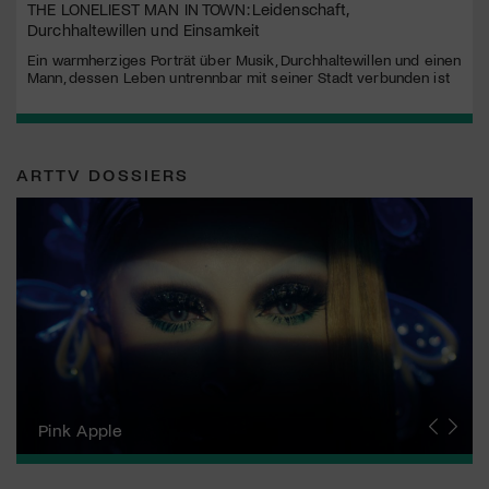
THE LONELIEST MAN IN TOWN: Leidenschaft,
Durchhaltewillen und Einsamkeit
Ein warmherziges Porträt über Musik, Durchhaltewillen und einen
Mann, dessen Leben untrennbar mit seiner Stadt verbunden ist
ARTTV DOSSIERS
Zurich Film Festival
Pink Apple
Locarno Film Festival
Human Rights Film Festival Zurich
Yesh! Neues aus der jüdischen Filmwelt
Neuchâtel International Fantastic Film Festival
Visions du Réel
Berlinale
Solothurner Filmtage
Geneva International Film Festival