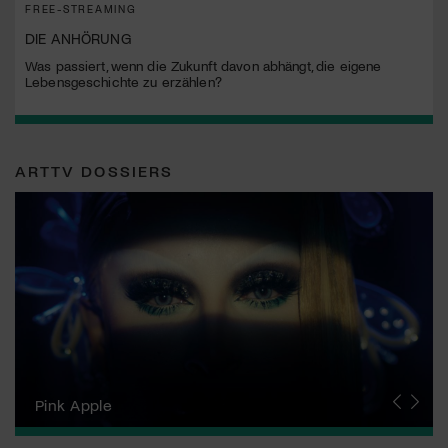
FREE-STREAMING
DIE ANHÖRUNG
Was passiert, wenn die Zukunft davon abhängt, die eigene
Lebensgeschichte zu erzählen?
ARTTV DOSSIERS
Zurich Film Festival
Pink Apple
Locarno Film Festival
Human Rights Film Festival Zurich
Yesh! Neues aus der jüdischen Filmwelt
Neuchâtel International Fantastic Film Festival
Visions du Réel
Berlinale
Solothurner Filmtage
Geneva International Film Festival