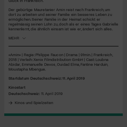
Glück in Frankreich.
Der gebürtige Mauretanier Amin reist nach Frankreich, um
Jetzt Mitglied werden
dort zu arbeiten und seiner Familie ein besseres Leben zu
ermöglichen. Seiner Familie in der Heimat schickt er
regelmässig seinen Lohn zu, doch als er eines Tages Gabrielle
kennenlernt, die ähnlich einsam ist wie er, ändert sich alles.
MEHR
«Amin» | Regie: Philippe Faucon | Drama | 91min. | Frankreich,
2018 | Verleih: Xenix Filmdistribution GmbH | Cast: Loubna
Abidar, Emmanuelle Devos, Ouidad Elma, Fantine Harduin,
Moustapha Mbengue.
Startdatum Deutschschweiz: 11. April 2019
Kinostart
Deutschschweiz:
11. April 2019
Kinos und Spielzeiten