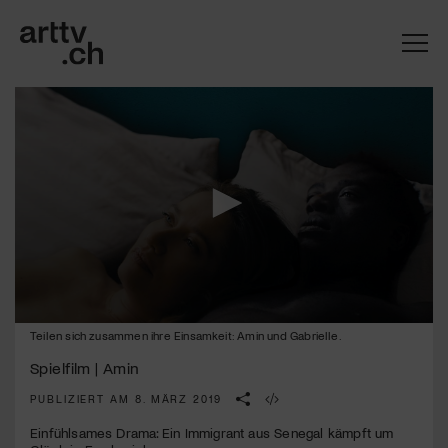
0
Teilen sich zusammen ihre Einsamkeit: Amin und Gabrielle.
Mach mit: «Be Part of the Art»!
seconds
of
Spielfilm | Amin
1
Engagiere dich als Kulturliebhaber:in, Kulturschaffende(r) oder
minute,
Kulturinstitution und unterstütze unsere Arbeit.
PUBLIZIERT AM 8. MÄRZ 2019
42
Mit deiner Mitgliedschaft erhältst du kostenlosen Zugang zu
seconds
Einfühlsames Drama: Ein Immigrant aus Senegal kämpft um
diversen Kulturevents.