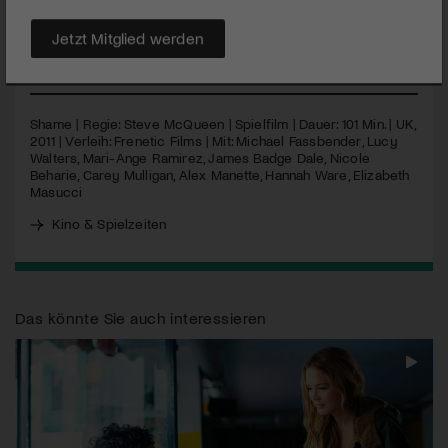
Singlelebens in der Metropole New York. Doch hinter dieser
Fassade brodelt es arg.
Jetzt Mitglied werden
MEHR
Shame | Regie: Steve McQueen | Spielfilm | Dauer: 101 Min. | UK,
2011 | Verleih: Frenetic Films | Mit: Michael Fassbender, Lucy
Walters, Mari-Ange Ramirez, James Badge Dale, Nicole
Beharie, Carey Mulligan, Alex Manette, Hannah Ware, Elizabeth
Masucci
Kino & Spielzeiten
Das könnte Sie auch interessieren