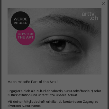
0
Mach mit: «Be Part of the Art»!
seconds
Shame
of
1
PUBLIZIERT AM 10. MÄRZ 2012
Engagiere dich als Kulturliebhaber:in, Kulturschaffende(r) oder
minute,
Kulturinstitution und unterstütze unsere Arbeit.
52
Brandon hat eigentlich alles, was der hippe New Yorker
Mit deiner Mitgliedschaft erhältst du kostenlosen Zugang zu
seconds
braucht: Der in den Dreissigern stehende Yuppie sieht gut aus,
diversen Kulturevents.
hat einen angesehenen Job und geniesst die Freiheiten eines