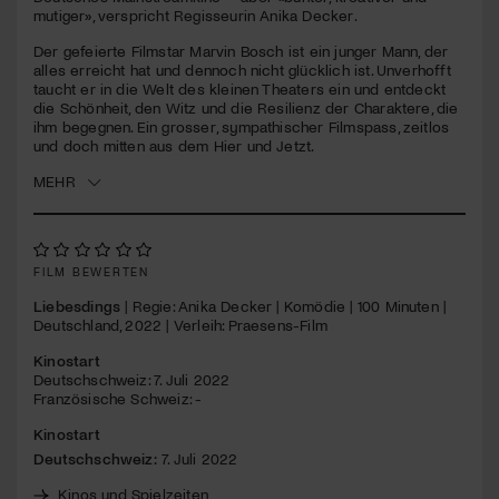
seconds
mutiger», verspricht Regisseurin Anika Decker.
Jetzt Mitglied werden
Der gefeierte Filmstar Marvin Bosch ist ein junger Mann, der
alles erreicht hat und dennoch nicht glücklich ist. Unverhofft
taucht er in die Welt des kleinen Theaters ein und entdeckt
die Schönheit, den Witz und die Resilienz der Charaktere, die
ihm begegnen. Ein grosser, sympathischer Filmspass, zeitlos
und doch mitten aus dem Hier und Jetzt.
MEHR
FILM BEWERTEN
Liebesdings
| Regie: Anika Decker | Komödie | 100 Minuten |
Deutschland, 2022 | Verleih: Praesens-Film
Kinostart
Deutschschweiz: 7. Juli 2022
Französische Schweiz: -
Kinostart
Deutschschweiz:
7. Juli 2022
Kinos und Spielzeiten