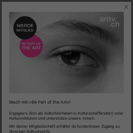
0
Mach mit: «Be Part of the Art»!
seconds
Kino | Whatever Works
of
2
PUBLIZIERT AM 3. DEZEMBER 2009
Engagiere dich als Kulturliebhaber:in, Kulturschaffende(r) oder
minutes,
Kulturinstitution und unterstütze unsere Arbeit.
6
Woody Allens neuester Streich schildert leichtfüssig eine
Mit deiner Mitgliedschaft erhältst du kostenlosen Zugang zu
seconds
bizarre Liebesgeschichte, die er erneut in der Grossstadt
diversen Kulturevents.
New York ansiedeln lässt.