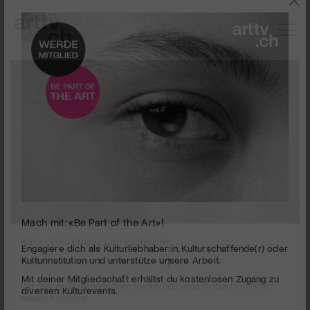
0
Mach mit: «Be Part of the Art»!
seconds
Kino-Vorschau | Larry Crowne
of
2
PUBLIZIERT AM 30. JUNI 2011
Engagiere dich als Kulturliebhaber:in, Kulturschaffende(r) oder
minutes,
Kulturinstitution und unterstütze unsere Arbeit.
29
Die Oscar-Gewinner Tom Hanks und Julia Roberts in einer
Mit deiner Mitgliedschaft erhältst du kostenlosen Zugang zu
seconds
neuen Komödie.
diversen Kulturevents.