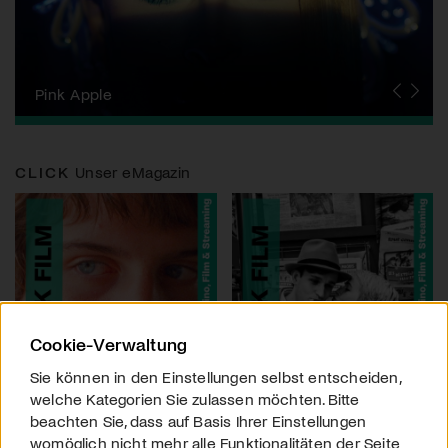
Zurich Film Festival
Pink Apple
Locarno Film Festival
Human Rights Film Festival Zurich
Yesh! Neues aus der jüdischen Filmwelt
Neuchâtel International Fantastic Film Festival
Visions du Réel
Berlinale
Solothurner Filmtage
Geneva International Film Festival
CLICK
Unser eMagazin
Cookie-Verwaltung
Sie können in den Einstellungen selbst entscheiden,
welche Kategorien Sie zulassen möchten. Bitte
beachten Sie, dass auf Basis Ihrer Einstellungen
womöglich nicht mehr alle Funktionalitäten der Seite