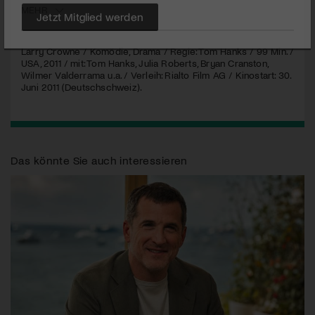
MEHR
Jetzt Mitglied werden
Larry Crowne / Komödie, Drama / Regie: Tom Hanks / 99 Min. /
USA
, 2011 / mit: Tom Hanks, Julia Roberts, Bryan Cranston,
Wilmer Valderrama u.a. / Verleih: Rialto Film AG / Kinostart: 30.
Juni 2011 (Deutschschweiz).
Das könnte Sie auch interessieren