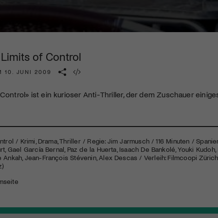
Kulturinstitution und unterstütze unsere Arbeit.
Mit deiner Mitgliedschaft erhältst du kostenlosen Zugang zu
diversen Kulturevents.
 Limits of Control
Jetzt Mitglied werden
 10. JUNI 2009
Control» ist ein kurioser Anti-Thriller, der dem Zuschauer einige
trol / Krimi, Drama, Thriller / Regie: Jim Jarmusch / 116 Minuten / Spanien 
rt, Gael García Bernal, Paz de la Huerta, Isaach De Bankolé, Youki Kudoh
 Ankah, Jean-François Stévenin, Alex Descas / Verleih: Filmcoopi Zürich 
z)
lmseite