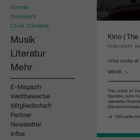
Szene
Dossiers
0
Click Cinema
seconds
of
Kino | The
Musik
1
minute,
PUBLIZIERT AM
40
Literatur
seconds
Volume
90%
«The Limits of 
Mehr
MEHR
E-Magazin
The Limits of Con
Wettbewerbe
Swinton, John Hu
Jaenada, Floanne
Mitgliedschaft
(Deutschschwei
Partner
Offizielle Fi
Newsletter
Infos