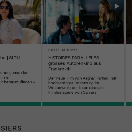
BALD IM KINO
he | SI TU
HISTOIRES PARALLÈLES –
grosses Autorenkino aus
Frankreich
uchen jemanden
 ihrer
Der neue Film von Asghar Farhadi mit
t herauszufinden.»
hochkarätiger Besetzung im
Wettbewerb der Internationale
Filmfestspiele von Cannes
SIERS