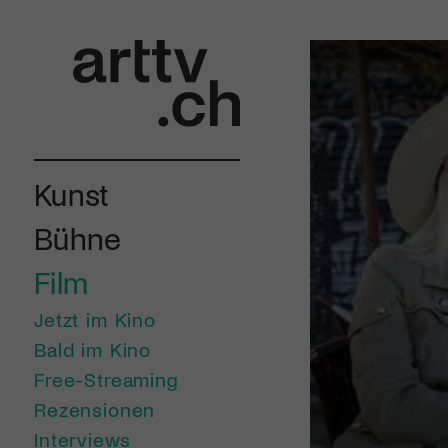
Kunst
Bühne
Film
Jetzt im Kino
Bald im Kino
Free-Streaming
Rezensionen
Interviews