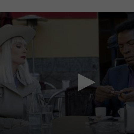
Mach mit: «Be Part of the Art»!
Engagiere dich als Kulturliebhaber:in, Kulturschaffende(r) oder