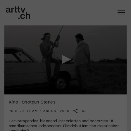
0
Mach mit: «Be Part of the Art»!
seconds
Kino | Shotgun Stories
of
1
PUBLIZIERT AM 7. AUGUST 2008
Engagiere dich als Kulturliebhaber:in, Kulturschaffende(r) oder
minute,
Kulturinstitution und unterstütze unsere Arbeit.
50
Hervorragendes, blendend inszeniertes und besetztes US-
Mit deiner Mitgliedschaft erhältst du kostenlosen Zugang zu
seconds
amerikanisches Independent-Filmdebüt inmitten malerischer
diversen Kulturevents.
Landschaft.