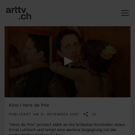
0
Mach mit: «Be Part of the Art»!
seconds
Kino l Hors de Prix
of
1
PUBLIZIERT AM 21. NOVEMBER 2007
Engagiere dich als Kulturliebhaber:in, Kulturschaffende(r) oder
minute,
Kulturinstitution und unterstütze unsere Arbeit.
48
“Hors de Prix” erinnert stark an die brillanten Komödien eines
Mit deiner Mitgliedschaft erhältst du kostenlosen Zugang zu
seconds
Ernst Lubitsch und bringt eine weitere Begegnung mit der
diversen Kulturevents.
zauberhaften Audrey Toutou