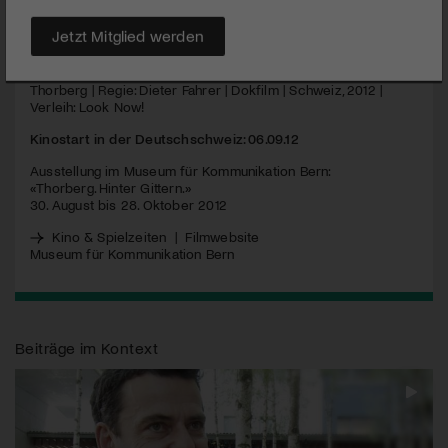
MEHR
Jetzt Mitglied werden
Thorberg | Regie: Dieter Fahrer | Dokfilm | Schweiz, 2012 |
Verleih: Look Now!
Kinostart in der Deutschschweiz: 06.09.12
Ausstellung im Museum für Kommunikation Bern:
«Thorberg. Hinter Gittern.»
30. August bis 28. Oktober 2012
Kino & Spielzeiten
|
Filmwebsite
Museum für Kommunikation Bern
Beiträge im Kontext