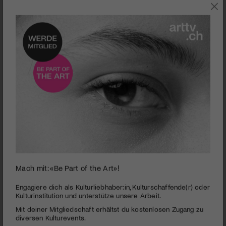
0
Mach mit: «Be Part of the Art»!
seconds
Interview | Dieter Fahrer
of
4
PUBLIZIERT AM 14. SEPTEMBER 2012
Engagiere dich als Kulturliebhaber:in, Kulturschaffende(r) oder
minutes,
Kulturinstitution und unterstütze unsere Arbeit.
35
Der Berner Filmemacher Dieter Fahrer hat mit «Thorberg»
Mit deiner Mitgliedschaft erhältst du kostenlosen Zugang zu
seconds
einen Film über das Alcatraz der Schweiz geschaffen. art-
diversen Kulturevents.
tv.ch unterhielt sich mit ihm über seinen neuen Film.