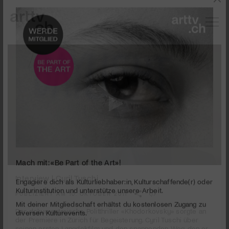
0
Mach mit: «Be Part of the Art»!
seconds
Interview | Cyril Tuschi
of
6
PUBLIZIERT AM 10. OKTOBER 2011
Engagiere dich als Kulturliebhaber:in, Kulturschaffende(r) oder
minutes,
Kulturinstitution und unterstütze unsere Arbeit.
5
Der dokumentarische Politthriller «Khodorkovsky» sorgte an
Mit deiner Mitgliedschaft erhältst du kostenlosen Zugang zu
seconds
der Premiere in Zürich für Begeisterung. Cyril Tuschi über
diversen Kulturevents.
seinen ersten Langdokfilm und den spannenden Weg, den er