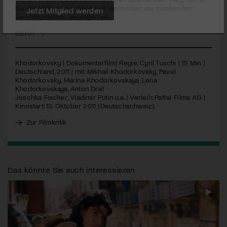
bis zur Vollendung dieses so wertvollen wie packenden
Zeitdokumentes gegangen ist.
Jetzt Mitglied werden
MEHR
Khodorkovsky | Dokumentarfilm| Regie: Cyril Tuschi | 111 Min. |
Deutschland, 2011 | mit: Mikhail Khodorkovsky, Pavel
Khodorkovsky, Marina Khodorkovskaya, Lena
Khodorkovskaya, Anton Drel
Joschka Fischer, Vladimir Putin u.a. | Verleih: Pathé Films AG |
Kinostart: 13. Oktober 2011 (Deutschschweiz).
Zur Filmkritik
Das könnte Sie auch interessieren