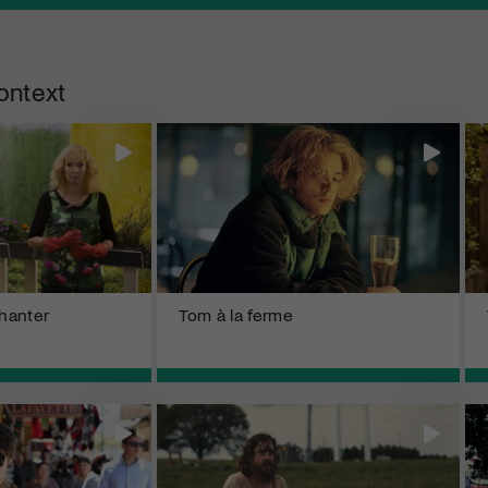
ontext
chanter
Tom à la ferme