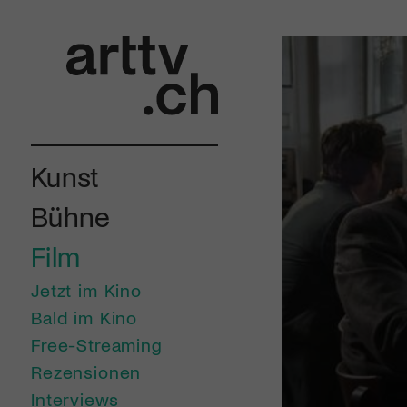
Kunst
Bühne
Film
Jetzt im Kino
Bald im Kino
Free-Streaming
Rezensionen
Interviews