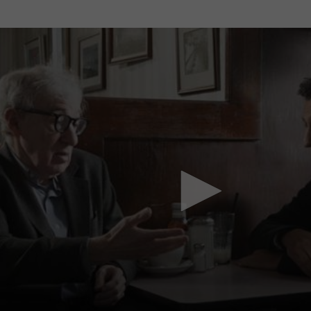
Mach mit: «Be Part of the Art»!
Engagiere dich als Kulturliebhaber:in, Kulturschaffende(r) oder