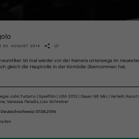
Kulturinstitution und unterstütze unsere Arbeit.
Mit deiner Mitgliedschaft erhältst du kostenlosen Zugang zu
diversen Kulturevents.
golo
Jetzt Mitglied werden
M 20. AUGUST 2014
neurotiker ist mal wieder vor der Kamera unterwegs im neuest
auch gleich die Hauptrolle in der Komödie übernommen hat.
egie: John Turturro | Spielfilm |
USA
2013 | Dauer: 98 Min. | Verleih: Ascot 
one, Vanessa Paradis, Liev Schreiber
r Deutschschweiz: 07.08.2014
zeiten