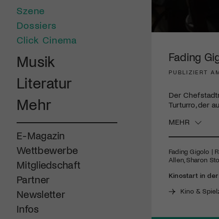
Szene
Dossiers
0
Click Cinema
seconds
of
Fading Gi
Musik
2
minutes,
PUBLIZIERT A
27
Literatur
seconds
Volume
90%
Der Chefstadt
Mehr
Turturro, der 
MEHR
E-Magazin
Wettbewerbe
Fading Gigolo | R
Allen, Sharon St
Mitgliedschaft
Kinostart in de
Partner
Kino & Spiel
Newsletter
Infos