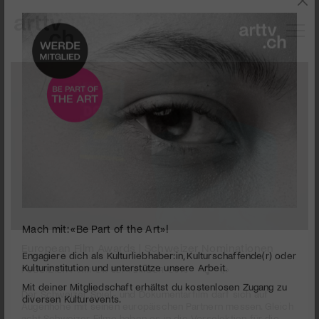
0
Mach mit: «Be Part of the Art»!
seconds
European Film Awards | Schweizer Nominationen
of
7
PUBLIZIERT AM 21. SEPTEMBER 2015
Engagiere dich als Kulturliebhaber:in, Kulturschaffende(r) oder
minutes,
Kulturinstitution und unterstütze unsere Arbeit.
54
Der Schweizer Spiel- und Dokumentarfilm darf sich auf
Mit deiner Mitgliedschaft erhältst du kostenlosen Zugang zu
seconds
Augenhöhe mit seinen europäischen Partnern messen. Gleich
diversen Kulturevents.
acht Schweizer Filme haben es in die Vorselektion für die