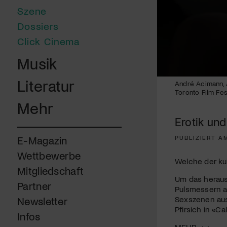
Szene
Dossiers
Click Cinema
Musik
0
Literatur
André Acimann, A
seconds
Toronto Film Fes
of
Mehr
2
minutes,
Erotik und
30
seconds
Volume
90%
PUBLIZIERT A
E-Magazin
Wettbewerbe
Welche der kul
Mitgliedschaft
Um das heraus
Partner
Pulsmessern au
Sexszenen aus
Newsletter
Pfirsich in «C
Infos
MEHR