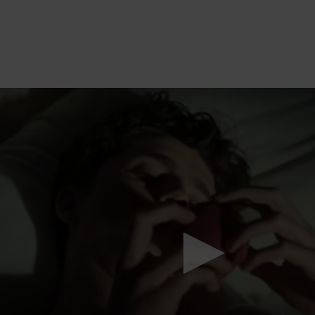
Mach mit: «Be Part of the Art»!
Engagiere dich als Kulturliebhaber:in, Kulturschaffende(r) oder