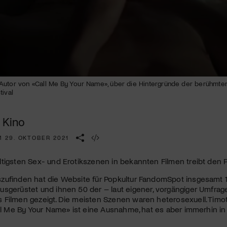
Kulturinstitution und unterstütze unsere Arbeit.
Mit deiner Mitgliedschaft erhältst du kostenlosen Zugang zu
diversen Kulturevents.
Jetzt Mitglied werden
utor von «Call Me By Your Name», über die Hintergründe der berühmten 
tival
 Kino
M 29. OKTOBER 2021
tigsten Sex- und Erotikszenen in bekannten Filmen treibt den 
zufinden hat die Website für Popkultur FandomSpot insgesamt 
sgerüstet und ihnen 50 der – laut eigener, vorgängiger Umfrage
 Filmen gezeigt. Die meisten Szenen waren heterosexuell. Tim
all Me By Your Name» ist eine Ausnahme, hat es aber immerhin in