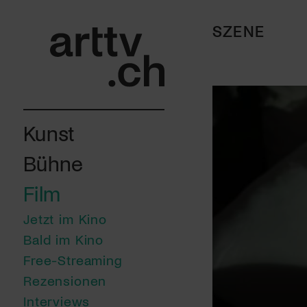
SZENE
Kunst
Bühne
Film
Jetzt im Kino
Bald im Kino
Free-Streaming
Rezensionen
Interviews