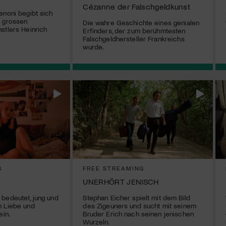
Cézanne der Falschgeldkunst
enoni begibt sich
s grossen
Die wahre Geschichte eines genialen
stlers Heinrich
Erfinders, der zum berühmtesten
Falschgeldhersteller Frankreichs
wurde.
G
FREE STREAMING
UNERHÖRT JENISCH
bedeutet, jung und
Stephan Eicher spielt mit dem Bild
h Liebe und
des Zigeuners und sucht mit seinem
ein.
Bruder Erich nach seinen jenischen
Wurzeln.