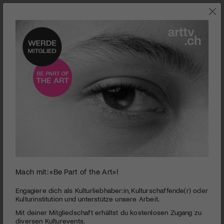
0
Mach mit: «Be Part of the Art»!
seconds
El clan
of
2
PUBLIZIERT AM 8. MÄRZ 2016
Engagiere dich als Kulturliebhaber:in, Kulturschaffende(r) oder
minutes,
Kulturinstitution und unterstütze unsere Arbeit.
33
Argentinien zu Beginn der Achtzigerjahre. Die Puccio-Familie
Mit deiner Mitgliedschaft erhältst du kostenlosen Zugang zu
seconds
verdient ihren Lebensunterhalt auf ganz besondere Art:
diversen Kulturevents.
Patriarch Arquímedes organisiert die Entführung von Kindern