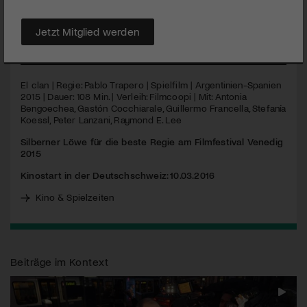
aus reichen Familien und fordert riesige Summen an Lösegeld
für deren Freilassung…
Jetzt Mitglied werden
MEHR
El clan | Regie: Pablo Trapero | Spielfilm | Argentinien-Spanien
2015 | Dauer: 108 Min. | Verleih: Filmcoopi | Mit: Antonia
Bengoechea, Gastón Cocchiarale, Guillermo Francella, Stefanía
Koessl, Peter Lanzani, Raymond E. Lee
Silberner Löwe für die beste Regie am Filmfestival Venedig
2015
Kinostart in der Deutschschweiz: 10.03.2016
Kino & Spielzeiten
Beiträge im Kontext