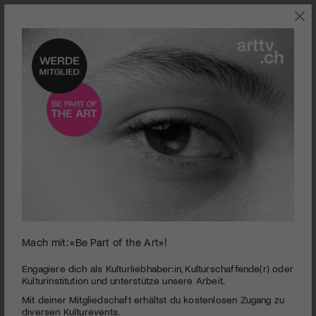
0
Je erfolgreicher der britische Modeschöpfer McQueen war, desto
Mach mit: «Be Part of the Art»!
seconds
einsamer fühlte er sich.
of
2
Engagiere dich als Kulturliebhaber:in, Kulturschaffende(r) oder
Dokumentarfilm | McQueen
minutes,
Kulturinstitution und unterstütze unsere Arbeit.
16
PUBLIZIERT AM 9. AUGUST 2018
Mit deiner Mitgliedschaft erhältst du kostenlosen Zugang zu
seconds
diversen Kulturevents.
Ein Junge aus East London arbeitet sich nach oben in die