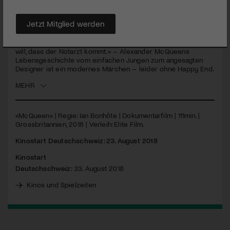
höchsten Etagen der Haute Couture, doch der Druck an der
Spitze ist unerbittlich.
Jetzt Mitglied werden
«Meine Shows sind Sex, Drugs and Rock’n‘Roll. Ich will
Aufregung und Gänsehaut. Ich will Herzattacken auslösen. Ich
will, dass der Notarzt kommt.» – Alexander McQueens
Lebensgeschichte vom einfachen Jungen zum angesagten
Designer ist ein modernes Märchen – leider ohne Happy End.
MEHR
«McQueen» | Regie: Ian Bonhôte | Dokumentarfilm | 111min. |
Grossbritannien, 2018 | Verleih: Elite Film.
Kinostart Deutschschweiz: 23. August 2018
Kinostart
Deutschschweiz:
23. August 2018
Kinos und Spielzeiten