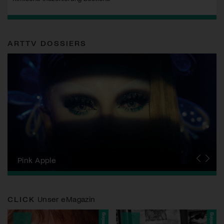
ARTTV DOSSIERS
Zurich Film Festival
Pink Apple
Locarno Film Festival
Human Rights Film Festival Zurich
Yesh! Neues aus der jüdischen Filmwelt
Neuchâtel International Fantastic Film Festival
Visions du Réel
Berlinale
Solothurner Filmtage
Geneva International Film Festival
CLICK
Unser eMagazin