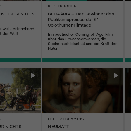
G
REZENSIONEN
EINE GEGEN DEN
BECAÀRIA – Der Gewinner des
Publikumspreises der 61.
Solothurner Filmtage
juwel - erfrischend
t der Welt
Ein poetischer Coming-of-Age-Film
über das Erwachsenwerden, die
Suche nach Identität und die Kraft der
Natur
G
FREE-STREAMING
ÜR NICHTS
NEUMATT