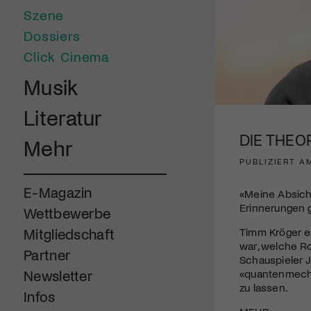
Szene
Dossiers
Click Cinema
Musik
Literatur
DIE THEO
Mehr
PUBLIZIERT A
E-Magazin
«Meine Absicht
Erinnerungen g
Wettbewerbe
Timm Kröger er
Mitgliedschaft
war, welche Ro
Partner
Schauspieler J
«quantenmecha
Newsletter
zu lassen.
Infos