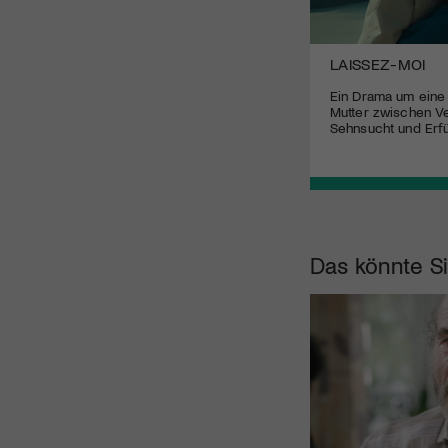
I GIACOMETTI
LAISSEZ-MOI
Ein ruhiger Dokumentarfilm über eine
Ein Drama um eine 
Künstlerdynastie und das schroffe
Mutter zwischen Ve
Schweizer Bergtal, das sie
Sehnsucht und Erfül
hervorbrachte.
Das könnte Si