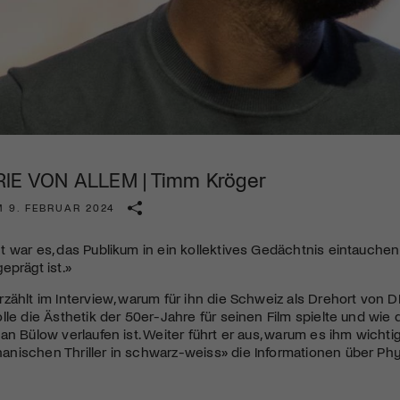
Kulturinstitution und unterstütze unsere Arbeit.
Mit deiner Mitgliedschaft erhältst du kostenlosen Zugang zu
diversen Kulturevents.
Jetzt Mitglied werden
RIE VON ALLEM | Timm Kröger
M 9. FEBRUAR 2024
 war es, das Publikum in ein kollektives Gedächtnis eintauchen
eprägt ist.»
zählt im Interview, warum für ihn die Schweiz als Drehort von
D
lle die Ästhetik der 50er-Jahre für seinen Film spielte und wi
an Bülow verlaufen ist. Weiter führt er aus, warum es ihm wichti
nischen Thriller in schwarz-weiss» die Informationen über Ph