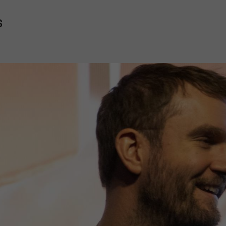
S
Mach mit: «Be Part of the Art»!
Engagiere dich als Kulturliebhaber:in, Kulturschaffende(r) oder