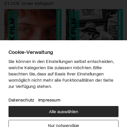
CLICK
Unser eMagazin
Cookie-Verwaltung
Sie können in den Einstellungen selbst entscheiden,
welche Kategorien Sie zulassen möchten. Bitte
beachten Sie, dass auf Basis Ihrer Einstellungen
womöglich nicht mehr alle Funktionalitäten der Seite
zur Verfügung stehen.
Datenschutz
Impressum
Alle auswählen
Über uns
Downloads
Impressum
Nur notwendige
Kontakt
Werben
Datenschutz