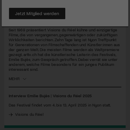
PUBLIZIERT AM 2. APRIL 2025
Emilie Bujès, seit acht Jahren an der Spitze von Visions du
Jetzt Mitglied werden
Réel, über die Highlights und Ambitionen der aktuellen
Festivalausgabe.
Seit 1969 präsentiert Visions du Réel kühne und einzigartige
Filme, die von vergangenen, gegenwärtigen oder zukünftigen
Wirklichkeiten berichten. Zehn Tage lang ist Nyon Treffpunkt
für Generationen von Filmschaffenden und Künstler:innen aus
der ganzen Welt. Die meisten Filme werden als Weltpremiere
gezeigt. arttv.ch hat die künstlerische Leiterin des Festivals,
Emilie Bujès, zum Gespräch getroffen. Dabei verrät sie unter
anderem, welche Filme besonders für ein junges Publikum
interessant sind.
MEHR
Interview Emilie Bujès
|
Visions du Réel 2025
Das Festival findet vom 4. bis 13. April 2025 in Nyon statt.
Visions du Réel