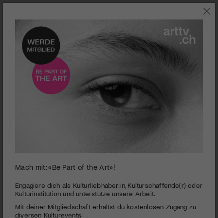
INTERVIEWS
Mach mit: «Be Part of the Art»!
Emilie Bujès | © Sébastien Agnetti
Engagiere dich als Kulturliebhaber:in, Kulturschaffende(r) oder
Kulturinstitution und unterstütze unsere Arbeit.
«Die dominierenden Themen in diesem Jahr bleiben
Familie, Migration und Konflikte»
Mit deiner Mitgliedschaft erhältst du kostenlosen Zugang zu
diversen Kulturevents.