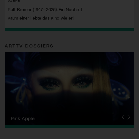
SZENE
Rolf Breiner (1947–2026): Ein Nachruf
Kaum einer liebte das Kino wie er!
ARTTV DOSSIERS
Zurich Film Festival
Pink Apple
Locarno Film Festival
Human Rights Film Festival Zurich
Yesh! Neues aus der jüdischen Filmwelt
Neuchâtel International Fantastic Film Festival
Visions du Réel
Berlinale
Solothurner Filmtage
Geneva International Film Festival