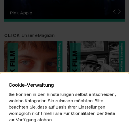
Zurich Film Festival
Pink Apple
Locarno Film Festival
Human Rights Film Festival Zurich
Yesh! Neues aus der jüdischen Filmwelt
Neuchâtel International Fantastic Film Festival
Visions du Réel
Berlinale
Solothurner Filmtage
Geneva International Film Festival
CLICK
Unser eMagazin
Cookie-Verwaltung
Sie können in den Einstellungen selbst entscheiden,
welche Kategorien Sie zulassen möchten. Bitte
beachten Sie, dass auf Basis Ihrer Einstellungen
womöglich nicht mehr alle Funktionalitäten der Seite
zur Verfügung stehen.