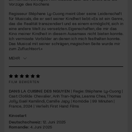
seconds
Vorzüge des Kochens
Jetzt Mitglied werden
Regisseur Stéphane Ly-Cuong meint über seine Leidenschaft
für Musicals, die er seit seiner Kindheit liebt: «Es ist ein Genre,
das die Realität transzendiert und es einem ermöglicht, sich in
eine andere Welt zu versetzten. Eigenschaften, die mir das
Kino meiner Kindheit in diesem Ausamass nicht bieten konnte.
Ich vermisste Vorbilder an denen ich mich festhalten konnte.
Das Musical mit seiner schrägen, magischen Seite wurde mir
zum Zufluchtsort.»
MEHR
FILM BEWERTEN
DANS LA CUISINE DES NGUYEN
| Regie: Stéphane Ly-Cuong |
Cast: Clotilde Chevalier, Anh Tran-Nghia, Leanna Chea, Thomas
Jolly, Gaël Kamilindi, Camille Japy | Komödie | 99 Minuten |
France, 2024 | Verleih: First Hand Films
Kinostart
Deutschschweiz:
12. Juni 2025
Romandie:
4. Juni 2025