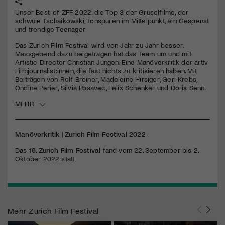
Unser Best-of ZFF 2022: die Top 3 der Gruselfilme, der
schwule Tschaikowski, Tonspuren im Mittelpunkt, ein Gespenst
Jetzt Mitglied werden
und trendige Teenager
Das Zurich Film Festival wird von Jahr zu Jahr besser.
Massgebend dazu beigetragen hat das Team um und mit
Artistic Director Christian Jungen. Eine Manöverkritik der arttv
Filmjournalist:innen, die fast nichts zu kritisieren haben. Mit
Beiträgen von Rolf Breiner, Madeleine Hirsiger, Geri Krebs,
Ondine Perier, Silvia Posavec, Felix Schenker und Doris Senn.
MEHR
Manöverkritik
|
Zurich Film Festival 2022
Das
18. Zurich Film Festival
fand vom 22. September bis 2.
Oktober 2022 statt
Mehr
Zurich Film Festival