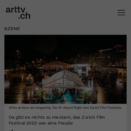
SZENE
Mach mit: «Be Part of the Art»!
Alles andere als langweilig: Die 18. Award Night des Zurich Film Festivals
Engagiere dich als Kulturliebhaber:in, Kulturschaffende(r) oder
Kulturinstitution und unterstütze unsere Arbeit.
Da gibt es nichts zu meckern, das Zurich Film
Festival 2022 war eine Freude
Mit deiner Mitgliedschaft erhältst du kostenlosen Zugang zu
diversen Kulturevents.