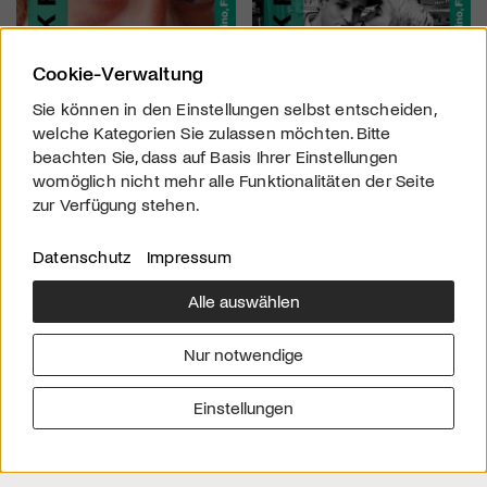
Cookie-Verwaltung
Sie können in den Einstellungen selbst entscheiden,
welche Kategorien Sie zulassen möchten. Bitte
beachten Sie, dass auf Basis Ihrer Einstellungen
womöglich nicht mehr alle Funktionalitäten der Seite
zur Verfügung stehen.
Datenschutz
Impressum
Alle auswählen
Über uns
Downloads
Impressum
Nur notwendige
Kontakt
Werben
Datenschutz
Einstellungen
© 2026 arttv.ch