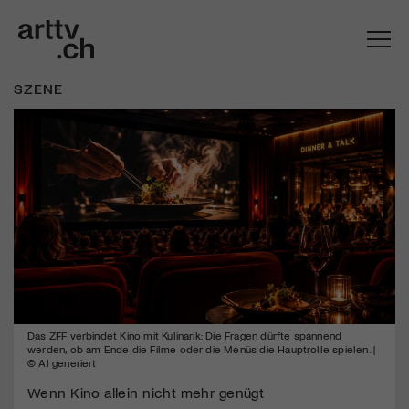
SZENE
Mach mit: «Be Part of the Art»!
Engagiere dich als Kulturliebhaber:in, Kulturschaffende(r) oder
Kulturinstitution und unterstütze unsere Arbeit.
Das ZFF verbindet Kino mit Kulinarik: Die Fragen dürfte spannend
Mit deiner Mitgliedschaft erhältst du kostenlosen Zugang zu
werden, ob am Ende die Filme oder die Menüs die Hauptrolle spielen. |
diversen Kulturevents.
© AI generiert
Wenn Kino allein nicht mehr genügt
Jetzt Mitglied werden