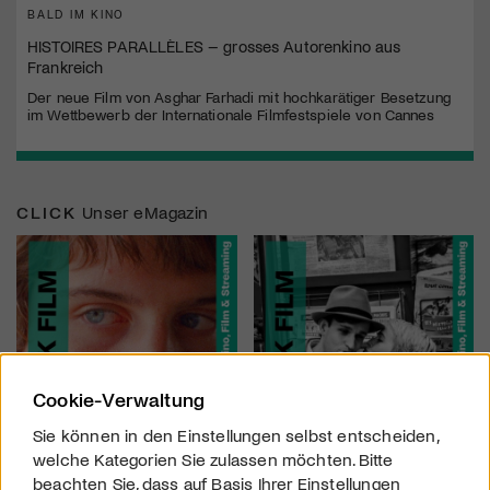
BALD IM KINO
HISTOIRES PARALLÈLES – grosses Autorenkino aus
Frankreich
Der neue Film von Asghar Farhadi mit hochkarätiger Besetzung
im Wettbewerb der Internationale Filmfestspiele von Cannes
CLICK
Unser eMagazin
Cookie-Verwaltung
Sie können in den Einstellungen selbst entscheiden,
welche Kategorien Sie zulassen möchten. Bitte
beachten Sie, dass auf Basis Ihrer Einstellungen