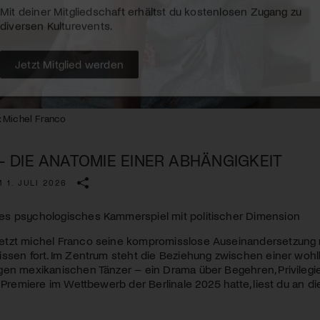
Kulturinstitution und unterstütze unsere Arbeit.
Mit deiner Mitgliedschaft erhältst du kostenlosen Zugang zu
diversen Kulturevents.
Jetzt Mitglied werden
 Michel Franco
 DIE ANATOMIE EINER ABHÄNGIGKEIT
 1. JULI 2026
s psychologisches Kammerspiel mit politischer Dimension
tzt michel Franco seine kompromisslose Auseinandersetzung m
issen fort. Im Zentrum steht die Beziehung zwischen einer wo
gen mexikanischen Tänzer – ein Drama über Begehren, Privilegi
e Premiere im Wettbewerb der Berlinale 2025 hatte, liest du an 