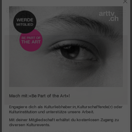
JETZT IM KINO
Mach mit: «Be Part of the Art»!
0
seconds
Cunningham
Engagiere dich als Kulturliebhaber:in, Kulturschaffende(r) oder
of
Kulturinstitution und unterstütze unsere Arbeit.
1
PUBLIZIERT AM 18. SEPTEMBER 2020
Mit deiner Mitgliedschaft erhältst du kostenlosen Zugang zu
minute,
45
diversen Kulturevents.
Ein Film über einen begnadeten Tänzer, genialen Choreografen