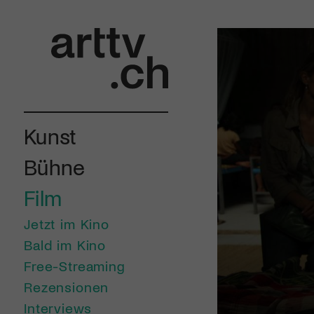
Kunst
Bühne
Film
Jetzt im Kino
Bald im Kino
Free-Streaming
Rezensionen
Interviews