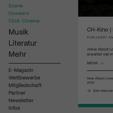
Szene
Dossiers
0
Click Cinema
seconds
of
CH-Kino |
Musik
1
minute,
PUBLIZIERT A
30
Literatur
seconds
Volume
90%
«How About Lo
Mehr
erwartet viel m
MEHR
E-Magazin
Wettbewerbe
How About Love /
2010
Mitgliedschaft
Zum Intervi
Partner
Newsletter
Infos