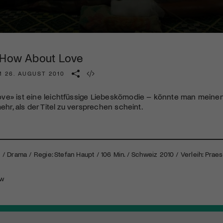
Kulturinstitution und unterstütze unsere Arbeit.
Mit deiner Mitgliedschaft erhältst du kostenlosen Zugang zu
diversen Kulturevents.
 How About Love
Jetzt Mitglied werden
M 26. AUGUST 2010
ve» ist eine leichtfüssige Liebeskömodie – könnte man meine
ehr, als der Titel zu versprechen scheint.
 Drama / Regie: Stefan Haupt / 106 Min. / Schweiz 2010 / Verleih: Praese
ew