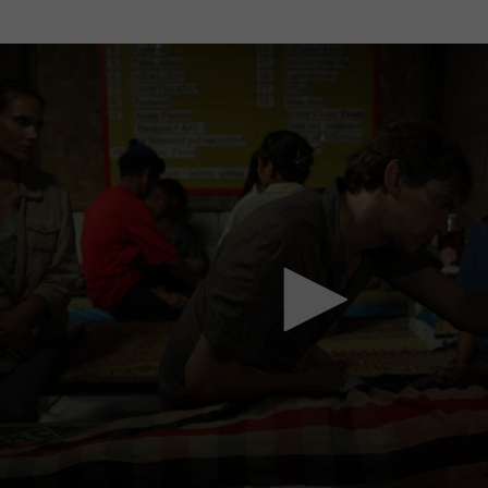
Mach mit: «Be Part of the Art»!
Engagiere dich als Kulturliebhaber:in, Kulturschaffende(r) oder