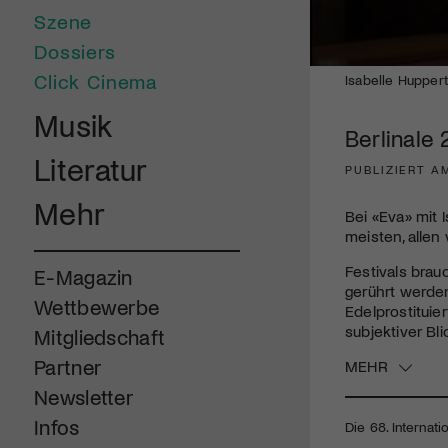
Szene
Dossiers
0
Click Cinema
Isabelle Huppert 
seconds
of
Musik
2
Berlinale 
minutes,
0
Volume
Literatur
90%
PUBLIZIERT A
Mehr
Bei «Eva» mit 
meisten, allen
Festivals brau
E-Magazin
gerührt werden
Wettbewerbe
Edelprostituie
subjektiver Bl
Mitgliedschaft
Partner
MEHR
Newsletter
Infos
Die 68. Internati