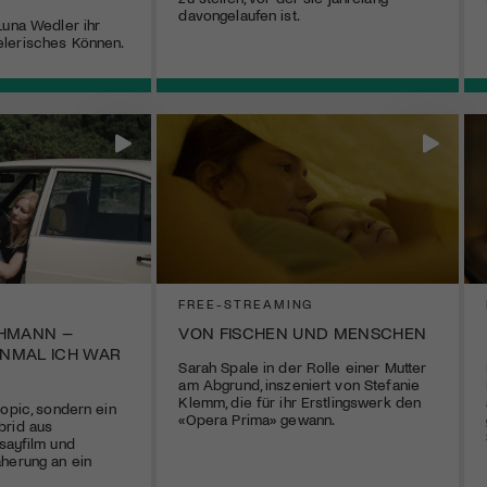
davongelaufen ist.
Luna Wedler ihr
lerisches Können.
FREE-STREAMING
HMANN –
VON FISCHEN UND MENSCHEN
INMAL ICH WAR
Sarah Spale in der Rolle einer Mutter
am Abgrund, inszeniert von Stefanie
Klemm, die für ihr Erstlingswerk den
iopic, sondern ein
«Opera Prima» gewann.
brid aus
sayfilm und
herung an ein