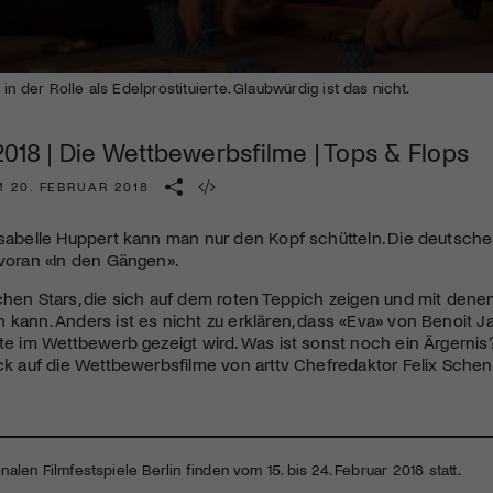
Kulturinstitution und unterstütze unsere Arbeit.
Mit deiner Mitgliedschaft erhältst du kostenlosen Zugang zu
diversen Kulturevents.
in der Rolle als Edelprostituierte. Glaubwürdig ist das nicht.
Jetzt Mitglied werden
2018 | Die Wettbewerbsfilme | Tops & Flops
M 20. FEBRUAR 2018
Isabelle Huppert kann man nur den Kopf schütteln. Die deutsc
 voran «In den Gängen».
chen Stars, die sich auf dem roten Teppich zeigen und mit dene
 kann. Anders ist es nicht zu erklären, dass «Eva» von Benoit Ja
rte im Wettbewerb gezeigt wird. Was ist sonst noch ein Ärgernis
ick auf die Wettbewerbsfilme von arttv Chefredaktor Felix Schen
onalen Filmfestspiele Berlin finden vom 15. bis 24. Februar 2018 statt.