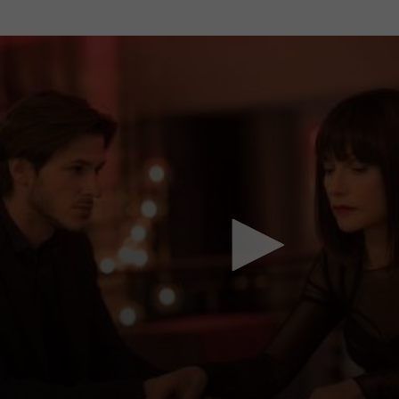
Mach mit: «Be Part of the Art»!
Engagiere dich als Kulturliebhaber:in, Kulturschaffende(r) oder