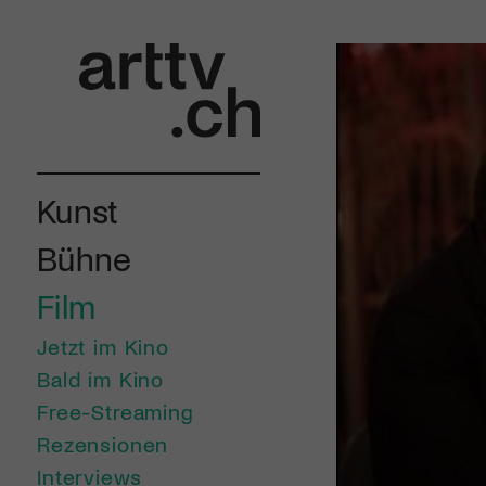
Kunst
Bühne
Film
Jetzt im Kino
Bald im Kino
Free-Streaming
Rezensionen
Interviews