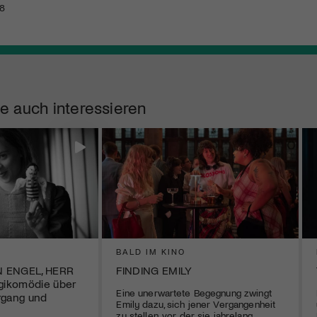
18
e auch interessieren
BALD IM KINO
N ENGEL, HERR
FINDING EMILY
ikomödie über
Eine unerwartete Begegnung zwingt
rgang und
Emily dazu, sich jener Vergangenheit
zu stellen, vor der sie jahrelang