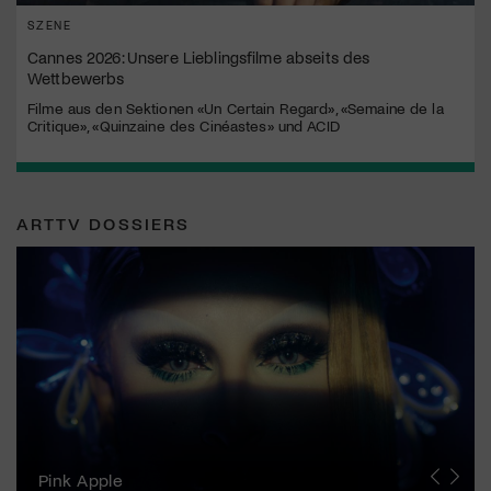
SZENE
Cannes 2026: Unsere Lieblingsfilme abseits des
Wettbewerbs
Filme aus den Sektionen «Un Certain Regard», «Semaine de la
Critique», «Quinzaine des Cinéastes» und ACID
ARTTV DOSSIERS
Zurich Film Festival
Pink Apple
Locarno Film Festival
Human Rights Film Festival Zurich
Yesh! Neues aus der jüdischen Filmwelt
Neuchâtel International Fantastic Film Festival
Visions du Réel
Berlinale
Solothurner Filmtage
Geneva International Film Festival