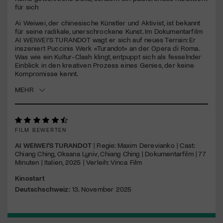
seconds
für sich
Jetzt Mitglied werden
Ai Weiwei, der chinesische Künstler und Aktivist, ist bekannt
für seine radikale, unerschrockene Kunst. Im Dokumentarfilm
AI
WEIWEI
’S
TURANDOT
wagt er sich auf neues Terrain: Er
inszeniert Puccinis Werk «Turandot» an der Opera di Roma.
Was wie ein Kultur-Clash klingt, entpuppt sich als fesselnder
Einblick in den kreativen Prozess eines Genies, der keine
Kompromisse kennt.
MEHR
FILM BEWERTEN
AI WEIWEI'S TURANDOT
| Regie: Maxim Derevianko | Cast:
Chiang Ching, Oksana Lyniv, Chiang Ching | Dokumentarfilm | 77
Minuten | Italien, 2025 | Verleih: Vinca Film
Kinostart
Deutschschweiz:
13. November 2025