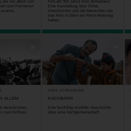
s, die vor allem von
Film ab! 100 Jahre Kino Schwanen:
chen und Premieren
Eine Ausstellung über Filme,
 Locarno.
Geschichten und die Menschen, die
das Kino in Stein am Rhein lebendig
halten.
G
FREE-STREAMING
ON ALLEM
NACHBARN
ht verschroben,
Eine feinfühlig erzählte Geschichte
bis zum Schluss
über eine Dorfgemeinschaft