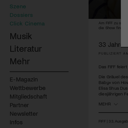
Szene
Dossiers
0
Click Cinema
Am FIFF zu sehe
seconds
die Show findet 
of
Musik
1
minute,
33 Jahre F
23
Literatur
seconds
Volume
90%
PUBLIZIERT AM
Mehr
Das FIFF feiert
Die Gräuel des
E-Magazin
Baby» von How
Wettbewerbe
Elisa Shua Dus
diesjährigen Fe
Mitgliedschaft
MEHR
Partner
Newsletter
Infos
FIFF
| 33. Ausgab