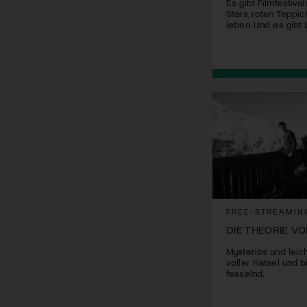
Es gibt Filmfestival
Stars, roten Teppi
leben. Und es gibt
FREE-STREAMIN
DIE THEORIE V
Mysteriös und leic
voller Rätsel und 
fesselnd.