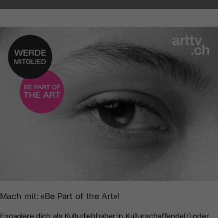
Mach mit: «Be Part of the Art»!
Engagiere dich als Kulturliebhaber:in, Kulturschaffende(r) oder