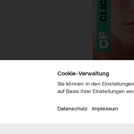
Cookie-Verwaltung
Sie können in den Einstellungen
auf Basis Ihrer Einstellungen wo
Über uns
Kontakt
Datenschutz
Impressum
© 2026 arttv.ch