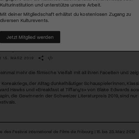
Kulturinstitution und unterstütze unsere Arbeit.
Mit deiner Mitgliedschaft erhältst du kostenlosen Zugang zu
diversen Kulturevents.
n: «Swing Kids» von Kang Hyeong-cheol. Die Gräuel des Koreakriegs in
statt in einem Gefangenenlager
Jetzt Mitglied werden
IFF | Festival International de Films de Fribo
 15. MÄRZ 2019
 einmal mehr die filmische Vielfalt mit all ihren Facetten und zei
 Koreakriegs, der Alltag dunkelhäutiger Schauspielerinnen, Klass
ard Hawks und «Breakfast at Tiffany’s» von Blake Edwards sowi
apin, die Gewinnerin der Schweizer Literaturpreis 2019, sind nur
stivals.
e des Festival International de Films de Fribourg | 15. bis 23. März 2019