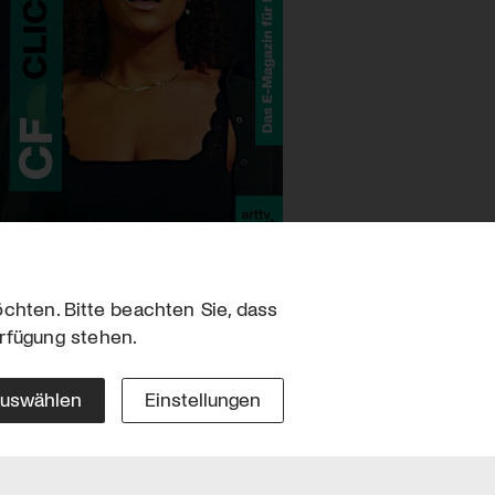
chten. Bitte beachten Sie, dass
erfügung stehen.
sum
hutz
auswählen
Einstellungen