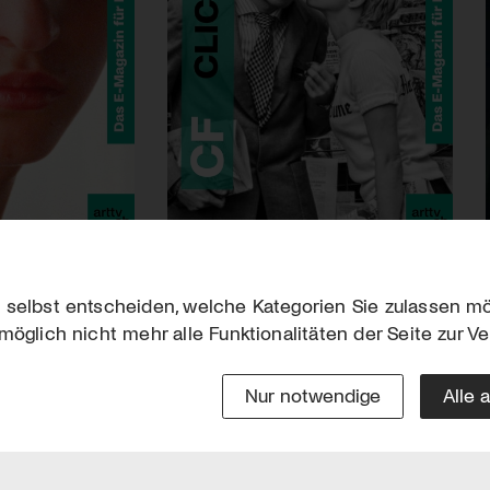
 selbst entscheiden, welche Kategorien Sie zulassen mö
möglich nicht mehr alle Funktionalitäten der Seite zur V
Downloads
Impres
Werben
Datensc
Nur notwendige
Alle 