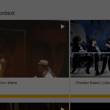
ontext
Kino Marie
Theater Basel | Like