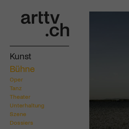
Kunst
Bühne
Oper
Tanz
Theater
Unterhaltung
Szene
Dossiers