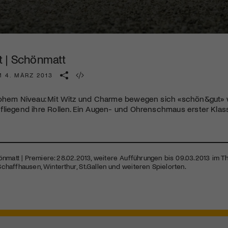
Kulturinstitution und unterstütze unsere Arbeit.
Mit deiner Mitgliedschaft erhältst du kostenlosen Zugang zu
diversen Kulturevents.
 | Schönmatt
Jetzt Mitglied werden
M 4. MÄRZ 2013
hohem Niveau: Mit Witz und Charme bewegen sich «schön&gut»
fliegend ihre Rollen. Ein Augen- und Ohrenschmaus erster Klas
nmatt | Premiere: 28.02.2013, weitere Aufführungen bis 09.03.2013 im Th
 Schaffhausen, Winterthur, St.Gallen und weiteren Spielorten.