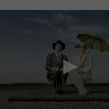
Mach mit: «Be Part of the Art»!
Engagiere dich als Kulturliebhaber:in, Kulturschaffende(r) oder