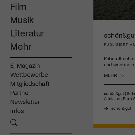
Film
Musik
0
seconds
Literatur
of
schön&gut
3
minutes,
Mehr
PUBLIZIERT A
10
seconds
Volume
90%
Kabarett auf 
und wechseln 
E-Magazin
Wettbewerbe
MEHR
Mitgliedschaft
Partner
schön&gut | Schö
Altstätten, Bern,
Newsletter
schön&gut
Infos