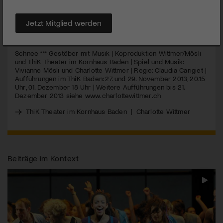
Flocken wachsen lässt.
Jetzt Mitglied werden
MEHR
Schnee *** Gestöber mit Musik | Koproduktion Wittmer/Mösli
und ThiK Theater im Kornhaus Baden | Spiel und Musik:
Vivianne Mösli und Charlotte Wittmer | Regie: Claudia Carigiet |
Aufführungen im ThiK Baden: 27. und 29. November 2013, 20.15
Uhr, 01. Dezember 18 Uhr | Weitere Aufführungen bis 21.
Dezember 2013 siehe www.charlottewittmer.ch
ThiK Theater im Kornhaus Baden
|
Charlotte Wittmer
Beiträge im Kontext