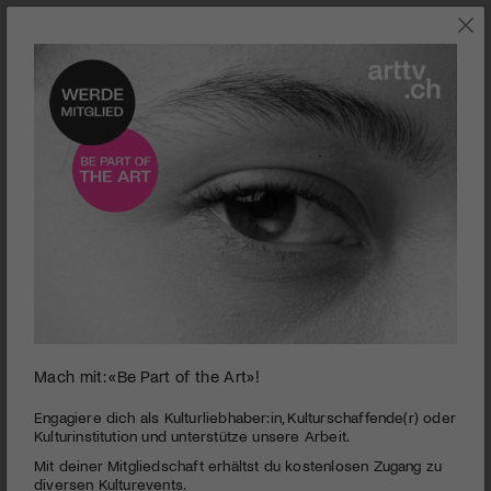
0
Mach mit: «Be Part of the Art»!
seconds
Schnee *** Gestöber mit Musik
of
3
PUBLIZIERT AM 27. NOVEMBER 2013
Engagiere dich als Kulturliebhaber:in, Kulturschaffende(r) oder
minutes,
Kulturinstitution und unterstütze unsere Arbeit.
43
Vivianne Mösli und Charlotte Wittmer gehen auf Spurensuche
Mit deiner Mitgliedschaft erhältst du kostenlosen Zugang zu
seconds
nach dem Schnee – forschend, musizierend und mit vielen
diversen Kulturevents.
Texten. Ein Theaterstück, das die Vorfreude auf die weissen