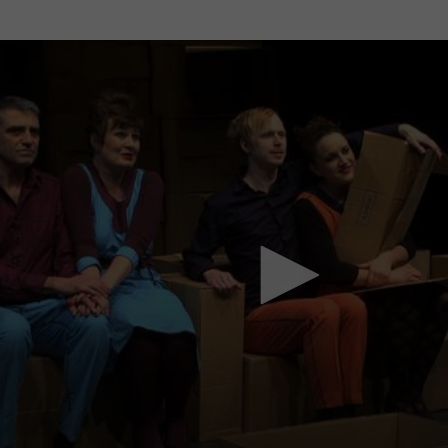
Mach mit: «Be Part of the Art»!
Engagiere dich als Kulturliebhaber:in, Kulturschaffende(r) oder