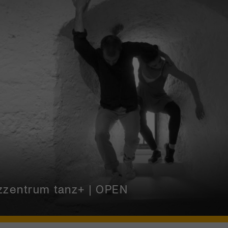
ulturprozent | Tanzfestival Steps
zzentrum tanz+ | OPEN
ne Schweiz