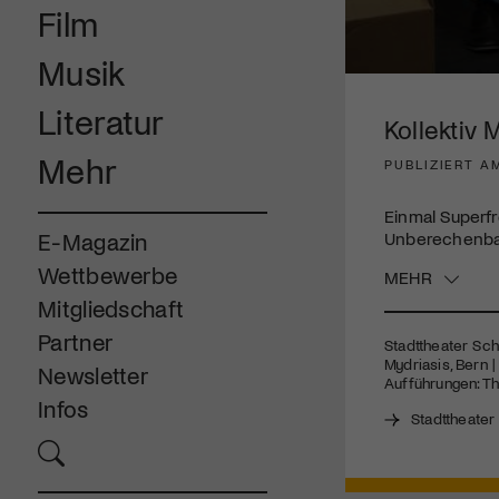
Film
Musik
0
seconds
Literatur
of
Kollektiv 
3
minutes,
Mehr
PUBLIZIERT AM
20
seconds
Volume
90%
Einmal Superfr
Unberechenbar
E-Magazin
Wettbewerbe
MEHR
Mitgliedschaft
Partner
Stadttheater Sch
Mydriasis, Bern |
Newsletter
Aufführungen: Th
Infos
Stadttheate