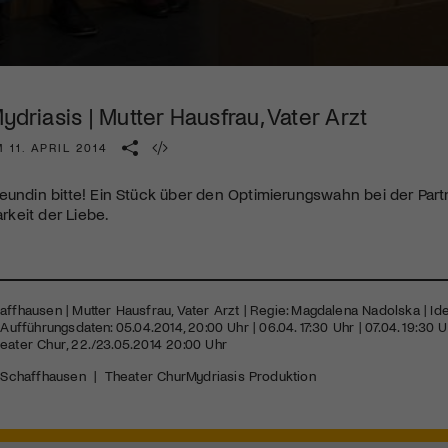
Kulturinstitution und unterstütze unsere Arbeit.
Mit deiner Mitgliedschaft erhältst du kostenlosen Zugang zu
diversen Kulturevents.
Mydriasis | Mutter Hausfrau, Vater Arzt
Jetzt Mitglied werden
 11. APRIL 2014
eundin bitte! Ein Stück über den Optimierungswahn bei der Par
keit der Liebe.
affhausen | Mutter Hausfrau, Vater Arzt | Regie: Magdalena Nadolska | Ide
 Aufführungsdaten: 05.04.2014, 20:00 Uhr | 06.04. 17:30 Uhr | 07.04. 19:30 U
eater Chur, 22./23.05.2014 20:00 Uhr
r Schaffhausen
|
Theater Chur
Mydriasis Produktion