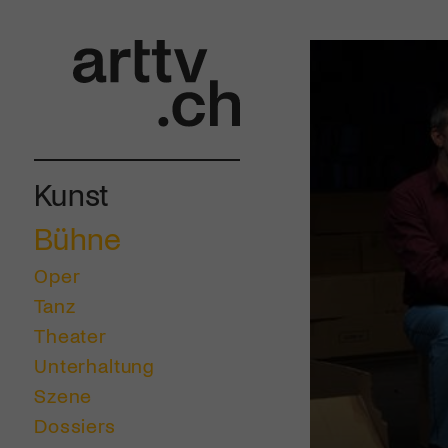
Kunst
Bühne
Oper
Tanz
Theater
Unterhaltung
Szene
Dossiers