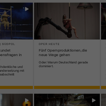
 | SÜDPOL
OPER HEUTE
rkundet
Fünf Opernproduktionen, die
bensfragen in
neue Wege gehen
»
Oder: Warum Deutschland gerade
dominiert.
chdenkliche und
andersetzung mit
sabschnitt