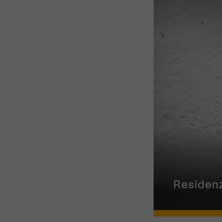
Migros-K
Residen
Tanzsze