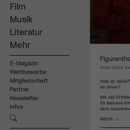
Film
Musik
Literatur
Mehr
0
seconds
of
Figurenthe
2
E-Magazin
minutes,
PUBLIZIERT A
19
Wettbewerbe
seconds
Volume
90%
Mitgliedschaft
Was ist Glück
es einen?
Partner
Mit viel Einfa
Newsletter
für kleinere K
Infos
eine Auseinand
MEHR