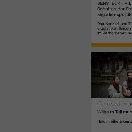
VERSTECKT – Ei
Schatten der Sc
Migrationspolitik
Das Konzert und Th
erzählt von Saisonn
im Verborgenen le
TELLSPIELE INT
Wilhelm Tell mus
Held, Freiheitskäm