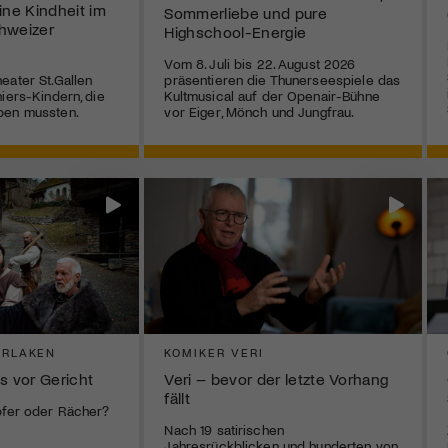
ne Kindheit im
Sommerliebe und pure
hweizer
Highschool-Energie
Vom 8. Juli bis 22. August 2026
eater St.Gallen
präsentieren die Thunerseespiele das
iers-Kindern, die
Kultmusical auf der Openair-Bühne
ben mussten.
vor Eiger, Mönch und Jungfrau.
ERLAKEN
KOMIKER VERI
s vor Gericht
Veri – bevor der letzte Vorhang
fällt
pfer oder Rächer?
Nach 19 satirischen
Jahresrückblicken und hunderten von