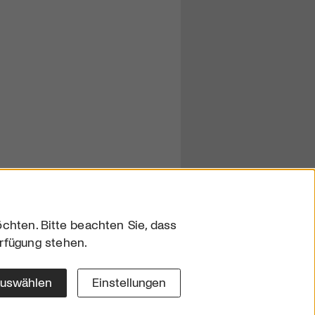
chten. Bitte beachten Sie, dass
erfügung stehen.
sum
hutz
auswählen
Einstellungen