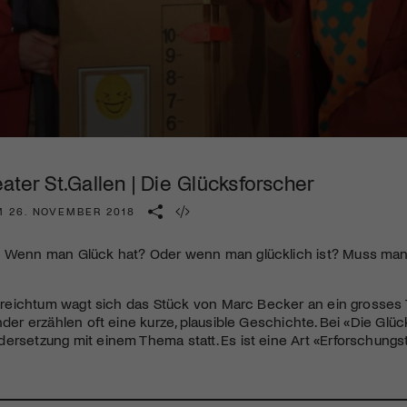
Kulturinstitution und unterstütze unsere Arbeit.
Mit deiner Mitgliedschaft erhältst du kostenlosen Zugang zu
diversen Kulturevents.
Jetzt Mitglied werden
ater St.Gallen | Die Glücksforscher
M 26. NOVEMBER 2018
? Wenn man Glück hat? Oder wenn man glücklich ist? Muss man
llsreichtum wagt sich das Stück von Marc Becker an ein grosses
inder erzählen oft eine kurze, plausible Geschichte. Bei «Die Gl
ersetzung mit einem Thema statt. Es ist eine Art «Erforschung