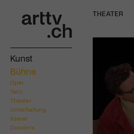
THEATER
Kunst
Bühne
Oper
Tanz
Theater
Unterhaltung
Szene
Dossiers