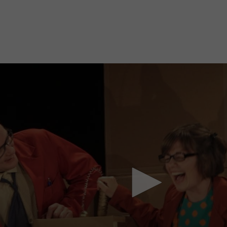
Mach mit: «Be Part of the Art»!
Engagiere dich als Kulturliebhaber:in, Kulturschaffende(r) oder