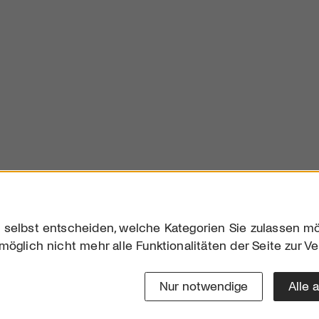
 selbst entscheiden, welche Kategorien Sie zulassen mö
möglich nicht mehr alle Funktionalitäten der Seite zur V
Downloads
Impres
Werben
Datensc
Nur notwendige
Alle 