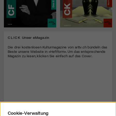
CLICK
Unser eMagazin
Die drei kostenlosen Kulturmagazine von arttv.ch bündeln das
Beste unsere Website in «Heftform». Um das entsprechende
Magazin zu lesen, klicken Sie einfach auf das Cover.
Cookie-Verwaltung