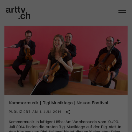
Mach mit: «Be Part of the Art»!
Kammermusik | Rigi Musiktage | Neues Festival
Engagiere dich als Kulturliebhaber:in, Kulturschaffende(r) oder
PUBLIZIERT AM 1. JULI 2014
Kulturinstitution und unterstütze unsere Arbeit.
Kammermusik in luftiger Höhe: Am Wochenende vom 19./20.
Mit deiner Mitgliedschaft erhältst du kostenlosen Zugang zu
Juli 2014 finden die ersten Rigi Musiktage auf der Rigi statt. In
diversen Kulturevents.
den Kirchen von Rigi-Kaltbad bietet dieses kleine aber feine