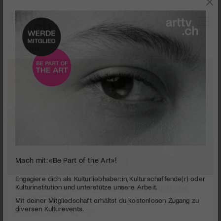
KLASSIK
Mach mit: «Be Part of the Art»!
0
seconds
J.S. Bachstiftung | BWV 164 | Ihr, die ihr euch von
Engagiere dich als Kulturliebhaber:in, Kulturschaffende(r) oder
of
Kulturinstitution und unterstütze unsere Arbeit.
Christo nennet
18
Mit deiner Mitgliedschaft erhältst du kostenlosen Zugang zu
minutes,
PUBLIZIERT AM
59
diversen Kulturevents.