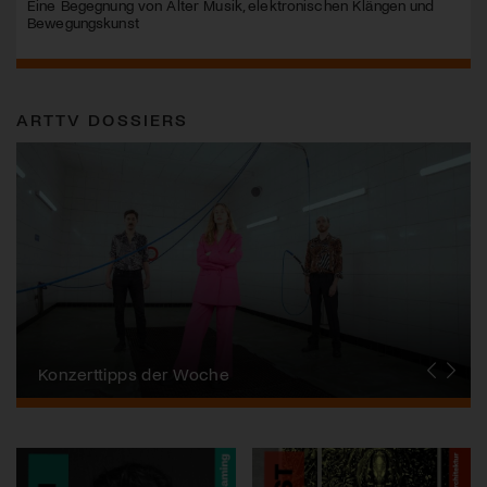
Eine Begegnung von Alter Musik, elektronischen Klängen und
Bewegungskunst
ARTTV DOSSIERS
Alpentöne
Konzerttipps der Woche
Stanser Musiktage
FONDATION SUISA
Festival da Jazz
J.S. Bach-Stiftung