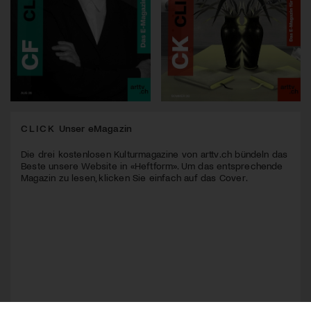
CLICK
Unser eMagazin
Die drei kostenlosen Kulturmagazine von arttv.ch bündeln das
Beste unsere Website in «Heftform». Um das entsprechende
Magazin zu lesen, klicken Sie einfach auf das Cover.