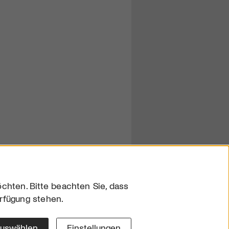
chten. Bitte beachten Sie, dass
erfügung stehen.
sum
hutz
auswählen
Einstellungen