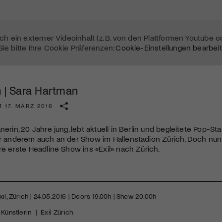
sich ein externer Videoinhalt (z. B. von den Plattformen Youtube 
Sie bitte Ihre Cookie Präferenzen:
Cookie-Einstellungen bearbei
h | Sara Hartman
 17. MÄRZ 2016
nerin, 20 Jahre jung, lebt aktuell in Berlin und begleitete Pop-Sta
ter anderem auch an der Show im Hallenstadion Zürich. Doch nu
hre erste Headline Show ins «Exil» nach Zürich.
xil, Zürich | 24.05.2016 | Doors 19.00h | Show 20.00h
Mach mit: «Be Part of the Art»!
Künstlerin
|
Exil Zürich
Engagiere dich als Kulturliebhaber:in, Kulturschaffende(r) oder