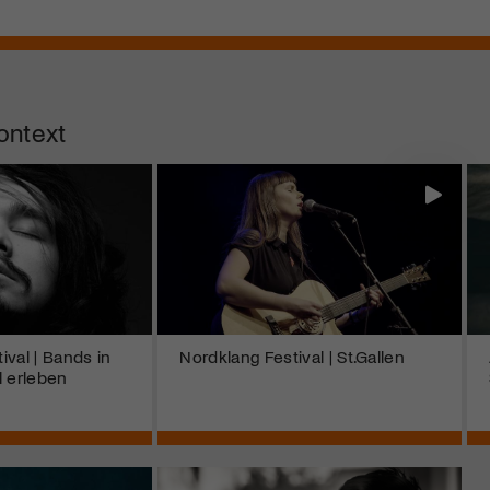
Kulturinstitution und unterstütze unsere Arbeit.
Mit deiner Mitgliedschaft erhältst du kostenlosen Zugang zu
diversen Kulturevents.
ontext
Jetzt Mitglied werden
val | Bands in
Nordklang Festival | St.Gallen
l erleben