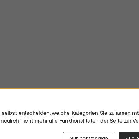
 selbst entscheiden, welche Kategorien Sie zulassen mö
möglich nicht mehr alle Funktionalitäten der Seite zur V
Downloads
Impres
Werben
Datensc
Nur notwendige
Alle 