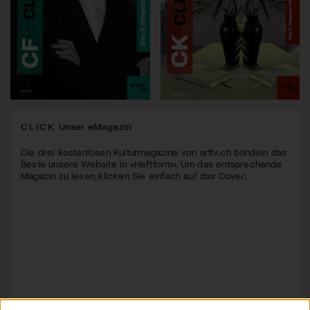
CLICK
Unser eMagazin
Die drei kostenlosen Kulturmagazine von arttv.ch bündeln das
Beste unsere Website in «Heftform». Um das entsprechende
Magazin zu lesen, klicken Sie einfach auf das Cover.