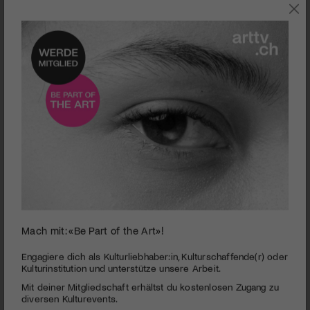
POP
Mach mit: «Be Part of the Art»!
0
seconds
Eon Awa
Engagiere dich als Kulturliebhaber:in, Kulturschaffende(r) oder
of
Kulturinstitution und unterstütze unsere Arbeit.
4
PUBLIZIERT AM 18. SEPTEMBER 2023
Mit deiner Mitgliedschaft erhältst du kostenlosen Zugang zu
minutes,
20
diversen Kulturevents.
Konzerttipp der Woche: Eon Awas Hybrid zwischen