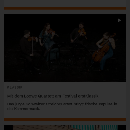
KLASSIK
Mit dem Loewe Quartett am Festival erstKlassik
Das junge Schweizer Streichquartett bringt frische Impulse in
die Kammermusik.