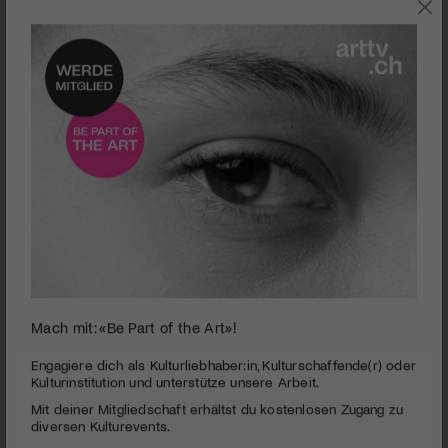
KLASSIK
Mach mit: «Be Part of the Art»!
Maximilian Hornung | © Marco Borggreve
Engagiere dich als Kulturliebhaber:in, Kulturschaffende(r) oder
Kulturinstitution und unterstütze unsere Arbeit.
Ein Kammermusikfestival am Sarnersee sucht die
Abwechslung
Mit deiner Mitgliedschaft erhältst du kostenlosen Zugang zu
diversen Kulturevents.