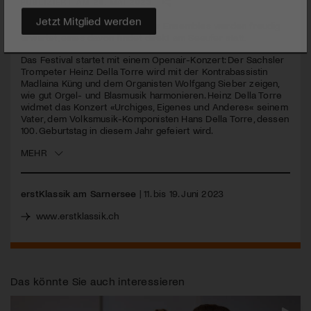
PUBLIZIERT AM 26. MAI 2023
Fünf Konzerte unterschiedlicher Ensembles werden freudig
Jetzt Mitglied werden
erwartet, eines davon findet direkt am Seeufer statt.
Das Festival startet mit einem Openair-Konzert: Der Sachsler
Trompeter Heinz Della Torre wird mit der Kontrabassistin
Madlaina Küng und dem Organisten Wolfgang Sieber zeigen,
wie gut Orgel- und Blasmusik harmonieren. Heinz Della Torre
widmet das Konzert «Urchiges, Eigenes und Anderes« seinem
Vater, dem Volksmusik-Komponisten Hans Della Torre, dessen
100. Geburtstag in diesem Jahr gefeiert wird.
MEHR
erstKlassik am Sarnersee
| 11. bis 19. Juni 2023
www.erstklassik.ch
Das könnte Sie auch interessieren