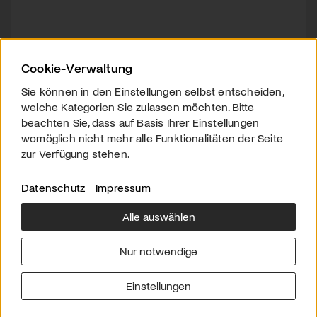
Cookie-Verwaltung
Sie können in den Einstellungen selbst entscheiden,
welche Kategorien Sie zulassen möchten. Bitte
beachten Sie, dass auf Basis Ihrer Einstellungen
womöglich nicht mehr alle Funktionalitäten der Seite
zur Verfügung stehen.
Datenschutz
Impressum
Alle auswählen
Über uns
Downloads
Impressum
Nur notwendige
Kontakt
Werben
Datenschutz
Einstellungen
© 2026 arttv.ch