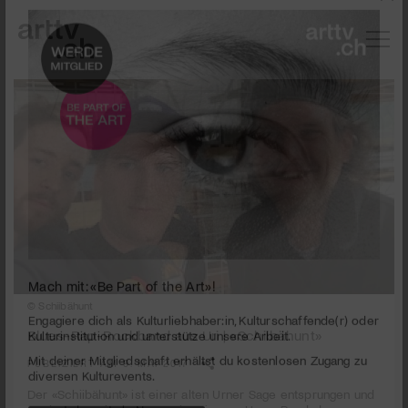
© Schiibähunt
Mach mit: «Be Part of the Art»!
Blues-Rap-Rockband aus Uri | «Schiibähunt»
Engagiere dich als Kulturliebhaber:in, Kulturschaffende(r) oder
Kulturinstitution und unterstütze unsere Arbeit.
PUBLIZIERT AM 9. MAI 2017
Mit deiner Mitgliedschaft erhältst du kostenlosen Zugang zu
Der «Schiibähunt» ist einer alten Urner Sage entsprungen und
diversen Kulturevents.