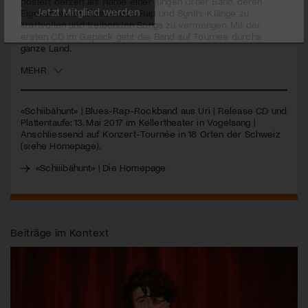
posiert derzeit als Name einer jungen Urner Band, deren
Eigenart es ist, Blues-Rock, Rap und Synthi-Klänge zu
kraftvollen und treibenden Songs zu vermengen. Mit der
Jetzt Mitglied werden
ersten CD im Gepäck geht die Band auf Tournee durchs
ganze Land.
MEHR
«Schiibähunt» | Blues-Rap-Rockband aus Uri | Release CD und
Plattentaufe: 13. Mai 2017 im Kellertheater in Vogelsang |
Anschliessend auf Konzert-Tournée in 18 Orten der Schweiz
(siehe Homepage).
«Schiiibähunt» | Die Homepage
Beiträge im Kontext