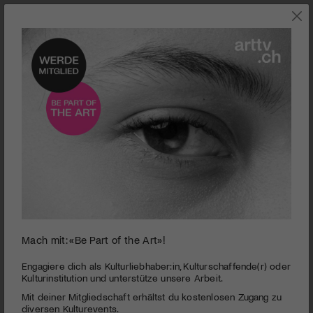
0
Mach mit: «Be Part of the Art»!
seconds
Museum des Landes Glarus | Tatort Glarnerland
of
3
PUBLIZIERT AM 26. MAI 2014
Engagiere dich als Kulturliebhaber:in, Kulturschaffende(r) oder
minutes,
Kulturinstitution und unterstütze unsere Arbeit.
12
«Tatort Glarnerland» heisst die diesjährige Sonderausstellung
Mit deiner Mitgliedschaft erhältst du kostenlosen Zugang zu
seconds
im Museum des Landes Glarus. Die Ausstellung zeigt anhand
diversen Kulturevents.
zahlreicher Beispiele eindrücklich auf, wie sich das