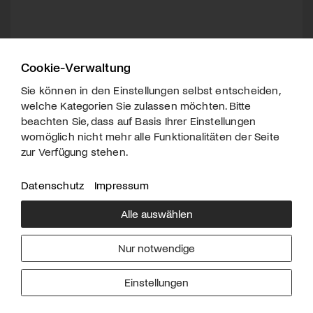
Cookie-Verwaltung
Sie können in den Einstellungen selbst entscheiden,
welche Kategorien Sie zulassen möchten. Bitte
beachten Sie, dass auf Basis Ihrer Einstellungen
womöglich nicht mehr alle Funktionalitäten der Seite
zur Verfügung stehen.
Datenschutz
Impressum
Alle auswählen
Über uns
Downloads
Impressum
Nur notwendige
Kontakt
Werben
Datenschutz
Einstellungen
© 2026 arttv.ch