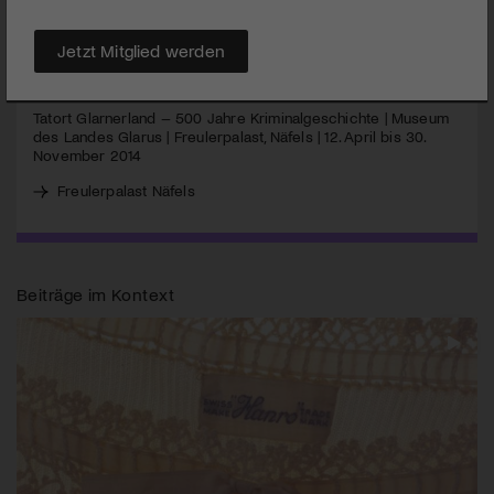
Verbrechen in den letzten 500 Jahren verändert hat.
Jetzt Mitglied werden
MEHR
Tatort Glarnerland – 500 Jahre Kriminalgeschichte | Museum
des Landes Glarus | Freulerpalast, Näfels | 12. April bis 30.
November 2014
Freulerpalast Näfels
Beiträge im Kontext