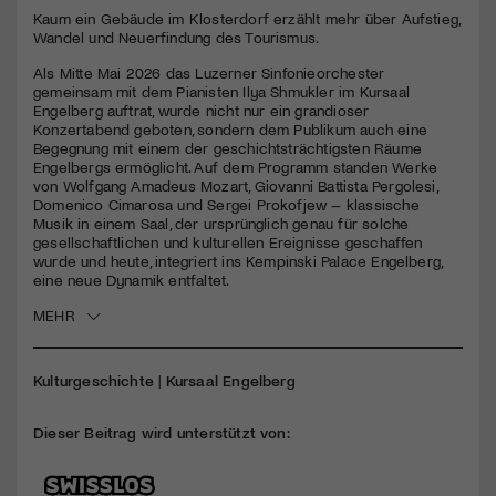
seconds
Kaum ein Gebäude im Klosterdorf erzählt mehr über Aufstieg,
Wandel und Neuerfindung des Tourismus.
Jetzt Mitglied werden
Als Mitte Mai 2026 das Luzerner Sinfonieorchester
gemeinsam mit dem Pianisten Ilya Shmukler im Kursaal
Engelberg auftrat, wurde nicht nur ein grandioser
Konzertabend geboten, sondern dem Publikum auch eine
Begegnung mit einem der geschichtsträchtigsten Räume
Engelbergs ermöglicht. Auf dem Programm standen Werke
von Wolfgang Amadeus Mozart, Giovanni Battista Pergolesi,
Domenico Cimarosa und Sergei Prokofjew – klassische
Musik in einem Saal, der ursprünglich genau für solche
gesellschaftlichen und kulturellen Ereignisse geschaffen
wurde und heute, integriert ins Kempinski Palace Engelberg,
eine neue Dynamik entfaltet.
MEHR
Kulturgeschichte
|
Kursaal Engelberg
Dieser Beitrag wird unterstützt von: