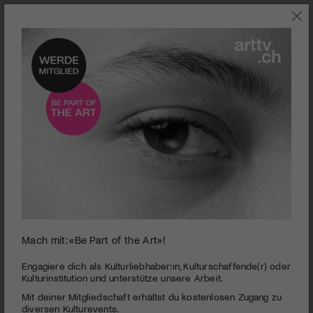
Mach mit: «Be Part of the Art»!
Kulturlandsgemeinde
Das jährlich stattfindende, hochkarätige Festival widmet sich
Engagiere dich als Kulturliebhaber:in, Kulturschaffende(r) oder
aktuellen gesellschaftlichen Themen. Es geht um Wahrheiten,
Kulturinstitution und unterstütze unsere Arbeit.
Wahrheitsverdrehungen oder Lügen und die Versprechen und
Mit deiner Mitgliedschaft erhältst du kostenlosen Zugang zu
Grenzen der Optimierungsgesellschaft. Gemeinsam gehen
diversen Kulturevents.
Kunst- und Kulturschaffende, Wissenschaftler:innen und