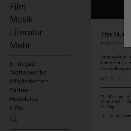
Film
Musik
0
seconds
Literatur
of
The Musue
3
minutes,
Mehr
PUBLIZIERT AM
18
seconds
Volume
90%
Ungewolltes i
bringt dank s
E-Magazin
Ausstellungsra
Wettbewerbe
MEHR
Mitgliedschaft
Partner
The Museum of t
Newsletter
Irene Smith – Cla
Infos
21 | Zug
The Museum