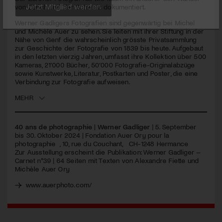
seconds
von Zürich und der Schweiz dokumentiert.
Jetzt Mitglied werden
Werner Gadligers Fotografien sind gegenwärtig bei Michel
und Michèle Auer zu sehen. Sie leiten mit ihrer Stiftung in der
Nähe von Genf die wahrscheinlich grösste Privatsammlung
zur Geschichte der Fotografie von 1839 bis heute. Aufgebaut
in den letzten vierzig Jahren, umfasst ihre Kollektion über 500
Kameras, 21’000 Bücher, 50’000 Fotografie-Originalabzüge
sowie Kunstwerke, Literatur, Postkarten und Poster, die eine
Verbindung zur Fotografie aufweisen.
MEHR
40 ans de photographie
|
Werner Gadliger
| 5. September
bis 30. Oktober 2024 | Fondation Auer Ory pour la
photographie , 10, rue du Couchant, CH-1248 Hermance
Zur Ausstellung erscheint die Publikation: Werner Gadliger –
Carnet n°39 | 64 Seiten mit Texten von Alexandre Fiette und
Michèle Auer Ory
www.auerphoto.com/