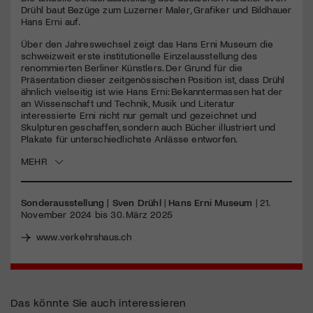
seconds
Drühl baut Bezüge zum Luzerner Maler, Grafiker und Bildhauer
Hans Erni auf.
Jetzt Mitglied werden
Über den Jahreswechsel zeigt das Hans Erni Museum die
schweizweit erste institutionelle Einzelausstellung des
renommierten Berliner Künstlers. Der Grund für die
Präsentation dieser zeitgenössischen Position ist, dass Drühl
ähnlich vielseitig ist wie Hans Erni: Bekanntermassen hat der
an Wissenschaft und Technik, Musik und Literatur
interessierte Erni nicht nur gemalt und gezeichnet und
Skulpturen geschaffen, sondern auch Bücher illustriert und
Plakate für unterschiedlichste Anlässe entworfen.
MEHR
Sonderausstellung | Sven Drühl
|
Hans Erni Museum
| 21.
November 2024 bis 30. März 2025
www.verkehrshaus.ch
Das könnte Sie auch interessieren