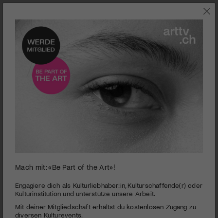
0
Mach mit: «Be Part of the Art»!
seconds
Palazzo Liestal | Regionale 16
of
2
PUBLIZIERT AM 9. DEZEMBER 2015
Engagiere dich als Kulturliebhaber:in, Kulturschaffende(r) oder
minutes,
Kulturinstitution und unterstütze unsere Arbeit.
30
Nun sind sie wieder zu sehen, landauf landab, die Weihnachts-
Mit deiner Mitgliedschaft erhältst du kostenlosen Zugang zu
seconds
oder Jahresausstellungen, an denen Kunstschaffende aus der
diversen Kulturevents.
Region ihre Werke präsentieren. art-tv.ch war in der