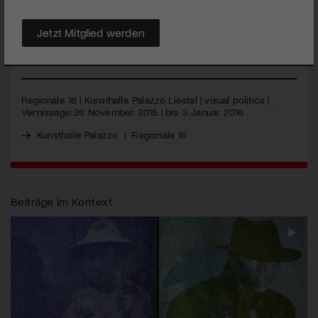
Kunsthalle Palazzo Liestal, einem der neunzehn Standorte der
Regionale 16, die das Kunstschaffen in Basel und Umgebung
Jetzt Mitglied werden
zeigen.
MEHR
Regionale 16 | Kunsthalle Palazzo Liestal | visual politics |
Vernissage: 26 November 2015 | bis 3. Januar 2016
Kunsthalle Palazzo
|
Regionale 16
Beiträge im Kontext